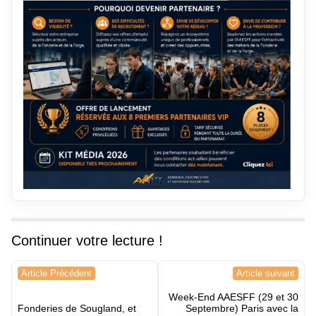
Continuer votre lecture !
Navigation
Article Précédent
Article suivant
de
Week-End AAESFF (29 et 30
l’article
Fonderies de Sougland, et
Septembre) Paris avec la