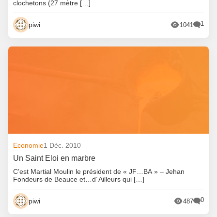
clochetons (27 mètre […]
1
piwi
1041
Economie
1 Déc. 2010
Un Saint Eloi en marbre
C’est Martial Moulin le président de « JF…BA » – Jehan
Fondeurs de Beauce et…d’ Ailleurs qui […]
0
piwi
487