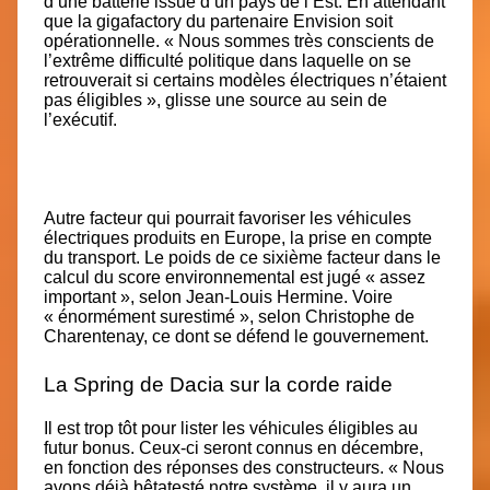
d’une batterie issue d’un pays de l’Est. En attendant
que la gigafactory du partenaire Envision soit
opérationnelle. « Nous sommes très conscients de
l’extrême difficulté politique dans laquelle on se
retrouverait si certains modèles électriques n’étaient
pas éligibles », glisse une source au sein de
l’exécutif.
Autre facteur qui pourrait favoriser les véhicules
électriques produits en Europe, la prise en compte
du transport. Le poids de ce sixième facteur dans le
calcul du score environnemental est jugé « assez
important », selon Jean-Louis Hermine. Voire
« énormément surestimé », selon Christophe de
Charentenay, ce dont se défend le gouvernement.
La Spring de Dacia sur la corde raide
Il est trop tôt pour lister les véhicules éligibles au
futur bonus. Ceux-ci seront connus en décembre,
en fonction des réponses des constructeurs. « Nous
avons déjà bêtatesté notre système, il y aura un