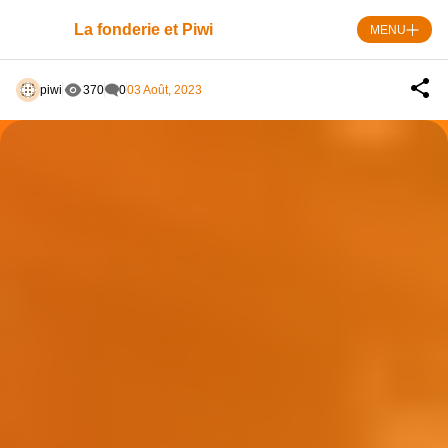
Skip
Panneau de gestion des cookies
to
La fonderie et Piwi
MENU
content
piwi
370
0
03 Août, 2023