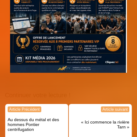
Continuer votre lecture !
Navigation
Article Précédent
Article suivant
de
Au dessus du métal et des
l’article
« Ici commence la rivière
hommes Pontier
Tarn »
centrifugation