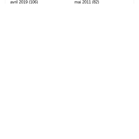
avril 2019
(106)
mai 2011
(82)
mars 2019
(102)
avril 2011
(70)
février 2019
(95)
mars 2011
(71)
janvier 2019
(73)
février 2011
(65)
décembre 2018
(65)
janvier 2011
(82)
novembre 2018
(107)
décembre 2010
(68)
octobre 2018
(96)
Les partenaire de Piwi