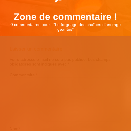
Zone de commentaire !
0 commentaires pour : "
Le forgeage des chaînes d’ancrage
géantes
"
Laisser un commentaire
Votre adresse e-mail ne sera pas publiée.
Les champs
obligatoires sont indiqués avec
*
Commentaire
*
Nom
*