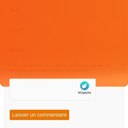
Nom
*
E-mail
*
Site web
Enregistrer mon nom, mon e-mail et mon site dans le
navigateur pour mon prochain commentaire.