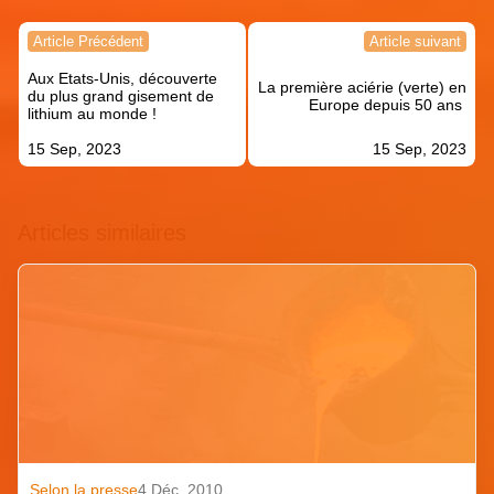
Navigation
Article Précédent
Article suivant
de
Aux Etats-Unis, découverte
l’article
La première aciérie (verte) en
du plus grand gisement de
Europe depuis 50 ans
lithium au monde !
15 Sep, 2023
15 Sep, 2023
Articles similaires
Selon la presse
4 Déc. 2010