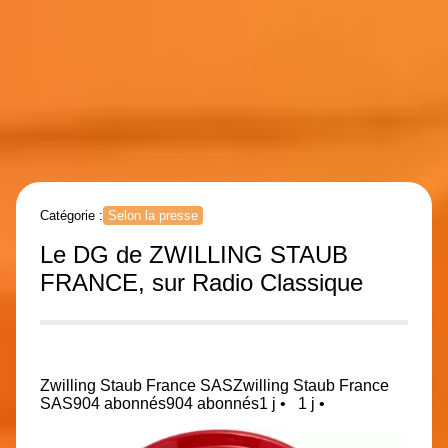
Catégorie :
Selon la presse
Le DG de ZWILLING STAUB
FRANCE, sur Radio Classique
Zwilling Staub France SAS
Zwilling Staub France
SAS
904 abonnés
904 abonnés
1 j •
1 j •