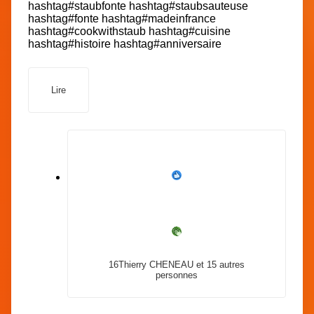
hashtag
#
staubfonte
hashtag
#
staubsauteuse
hashtag
#
fonte
hashtag
#
madeinfrance
hashtag
#
cookwithstaub
hashtag
#
cuisine
hashtag
#
histoire
hashtag
#
anniversaire
Lire
16
Thierry CHENEAU et 15 autres
personnes