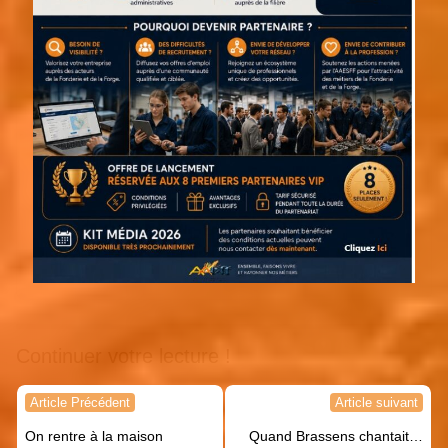
Continuer votre lecture !
Navigation
Article Précédent
Article suivant
de
On rentre à la maison
Quand Brassens chantait…
l’article