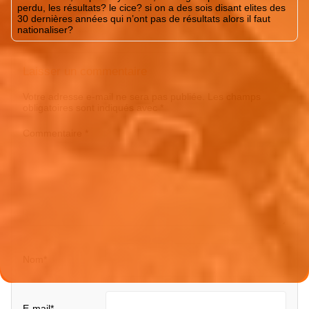
perdu, les résultats? le cice? si on a des sois disant elites des
30 dernières années qui n’ont pas de résultats alors il faut
nationaliser?
Laisser un commentaire
Votre adresse e-mail ne sera pas publiée.
Les champs
obligatoires sont indiqués avec
*
Commentaire
*
Nom
*
E-mail
*