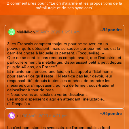
2 commentaires pour : "
Le cri d’alarme et les propositions de la
métallurgie et de ses syndicats
"
Répondre
Mèkilékon
29 Août. 2020 à 6:51 am
3Les Français comptent toujours pour se sauver, en un
pouvoir qu’ils détestent, mais se sauver par eux-mêmes est la
dernière chose à laquelle ils pensent. (Tocqueville). »
Que ne se sont-ils pas rendus compte avant, que l’industrie, et
particulièrement la métallurgie, disparaissait petit à petit depuis
plus de 40 ans, en France?
Et maintenant, encore une fois, on fait appel à l’Etat honni
pour sauver ce qu’il reste !! N’était-ce pas leur devoir, leur
responsabilité, depuis toutes ces années, de prendre les
mesures qui s’imposaient, au lieu de fermer, sous-traiter et
délocaliser à tour de bras.
« Nous vivons au siècle du verbe dissolvant.
Les mots dispensent d’agir en attendant l’inéluctable…
(J.Raspail) »
Répondre
juju
30 Août. 2020 à 4:21 pm
La c’est bon, stop les syndicats, de l’argent public a fond