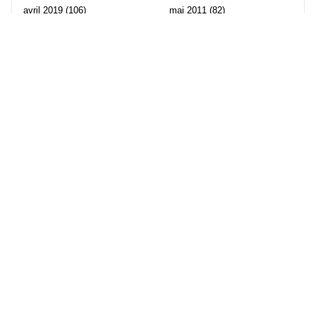
avril 2019
(106)
mai 2011
(82)
mars 2019
(102)
avril 2011
(70)
février 2019
(95)
mars 2011
(71)
janvier 2019
(73)
février 2011
(65)
décembre 2018
(65)
janvier 2011
(82)
novembre 2018
(107)
décembre 2010
(68)
octobre 2018
(96)
Les partenaire de Piwi