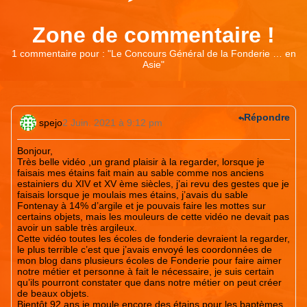
Zone de commentaire !
1 commentaire pour : "
Le Concours Général de la Fonderie … en
Asie
"
Répondre
spejo
2 Juin. 2021 à 9:12 pm
Bonjour,
Très belle vidéo ,un grand plaisir à la regarder, lorsque je
faisais mes étains fait main au sable comme nos anciens
estainiers du XIV et XV ème siècles, j’ai revu des gestes que je
faisais lorsque je moulais mes étains, j’avais du sable
Fontenay à 14% d’argile et je pouvais faire les mottes sur
certains objets, mais les mouleurs de cette vidéo ne devait pas
avoir un sable très argileux.
Cette vidéo toutes les écoles de fonderie devraient la regarder,
le plus terrible c’est que j’avais envoyé les coordonnées de
mon blog dans plusieurs écoles de Fonderie pour faire aimer
notre métier et personne à fait le nécessaire, je suis certain
qu’ils pourront constater que dans notre métier on peut créer
de beaux objets.
Bientôt 92 ans je moule encore des étains pour les baptèmes