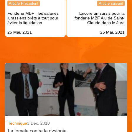
Navigation
Article Précédent
Article suivant
de
Fonderie MBF : les salariés
Encore un sursis pour la
l’article
jurassiens prêts à tout pour
fonderie MBF Alu de Saint-
éviter la liquidation
Claude dans le Jura
25 Mai, 2021
25 Mai, 2021
Articles similaires
Technique
3 Déc. 2010
La tomate contre la dystonie