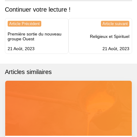
Continuer votre lecture !
Navigation
Article Précédent
Article suivant
de
Première sortie du nouveau
l’article
Religieux et Spirituel
groupe Ouest
21 Août, 2023
21 Août, 2023
Articles similaires