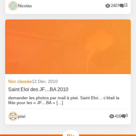
11
Nicolas
2407
Non classée
12 Déc. 2010
Saint Eloi des JF…BA 2010
demander les photos par mail à piwi. Saint Eloi… c’était la
fête pour les « JF…BA » […]
0
piwi
416