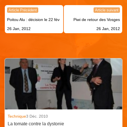
Navigation
Article Précédent
Article suivant
de
Poitou Alu : décision le 22 fév
Piwi de retour des Vosges
l’article
26 Jan, 2012
26 Jan, 2012
Articles similaires
Technique
3 Déc. 2010
La tomate contre la dystonie