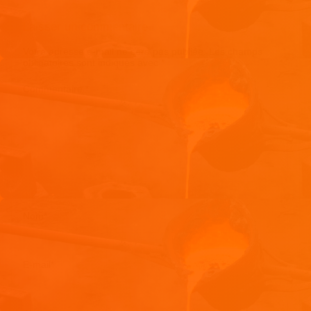
Laisser un commentaire
Votre adresse e-mail ne sera pas publiée.
Les champs
obligatoires sont indiqués avec
*
Commentaire
*
Nom
*
E-mail
*