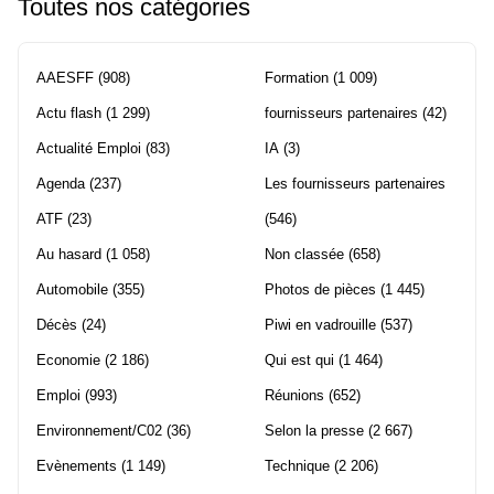
Toutes nos catégories
AAESFF
(908)
Formation
(1 009)
Actu flash
(1 299)
fournisseurs partenaires
(42)
Actualité Emploi
(83)
IA
(3)
Agenda
(237)
Les fournisseurs partenaires
ATF
(23)
(546)
Au hasard
(1 058)
Non classée
(658)
Automobile
(355)
Photos de pièces
(1 445)
Décès
(24)
Piwi en vadrouille
(537)
Economie
(2 186)
Qui est qui
(1 464)
Emploi
(993)
Réunions
(652)
Environnement/C02
(36)
Selon la presse
(2 667)
Evènements
(1 149)
Technique
(2 206)