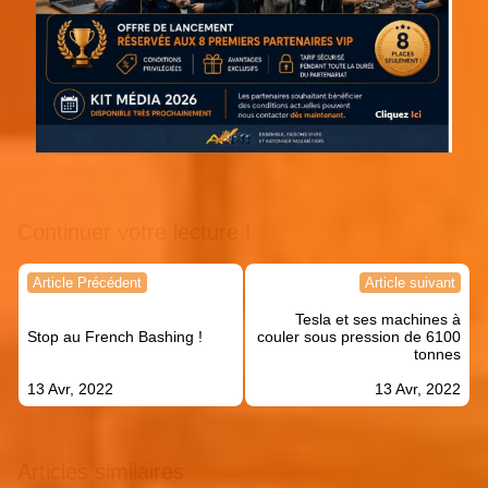
Continuer votre lecture !
Navigation
Article Précédent
Article suivant
de
Tesla et ses machines à
l’article
Stop au French Bashing !
couler sous pression de 6100
tonnes
13 Avr, 2022
13 Avr, 2022
Articles similaires