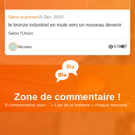
Selon la presse
15 Déc. 2010
le bronze industriel en route vers un nouveau devenir
Selon l’Union
0
Nicolas
678
Zone de commentaire !
0 commentaires pour : "
« L’art de la fonderie » chaque mercredi.
"
Laisser un commentaire