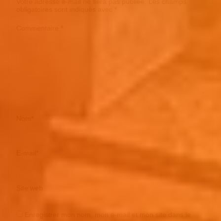
Votre adresse e-mail ne sera pas publiée.
Les champs
obligatoires sont indiqués avec
*
Commentaire
*
Nom
*
E-mail
*
Site web
Enregistrer mon nom, mon e-mail et mon site dans le