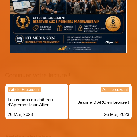
Continuer votre lecture !
Navigation
Article Précédent
Article suivant
de
Les canons du château
l’article
Jeanne D’ARC en bronze !
d’Apremont-sur-Allier
26 Mai, 2023
26 Mai, 2023