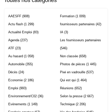
Toutes nos catégories
AAESFF
(908)
Formation
(1 009)
Actu flash
(1 299)
fournisseurs partenaires
(42)
Actualité Emploi
(83)
IA
(3)
Agenda
(237)
Les fournisseurs partenaires
ATF
(23)
(546)
Au hasard
(1 058)
Non classée
(658)
Automobile
(355)
Photos de pièces
(1 445)
Décès
(24)
Piwi en vadrouille
(537)
Economie
(2 186)
Qui est qui
(1 464)
Emploi
(993)
Réunions
(652)
Environnement/C02
(36)
Selon la presse
(2 667)
Evènements
(1 149)
Technique
(2 206)