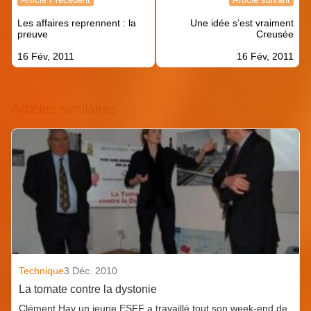
de
Les affaires reprennent : la
Une idée s’est vraiment
l’article
preuve
Creusée
16 Fév, 2011
16 Fév, 2011
Articles similaires
Technique
3 Déc. 2010
La tomate contre la dystonie
Clément Hay un jeune ESFF a travaillé tout son week-end de