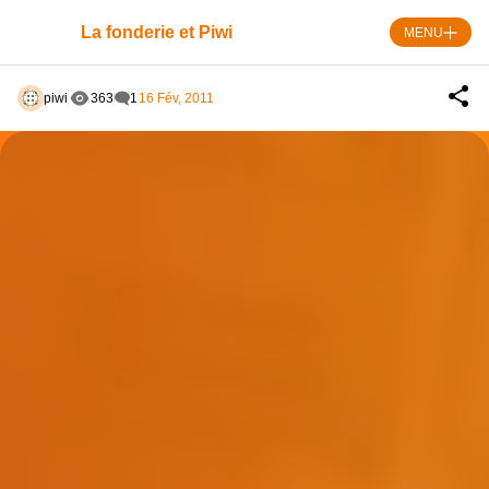
Skip
to
La fonderie et Piwi
MENU
content
piwi
363
1
16 Fév, 2011