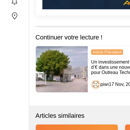
Continuer votre lecture !
Navigation
Article Précédent
de
Un investissement 
d’€ dans une nouve
l’article
pour Outreau Tech
piwi
17 Nov, 2
Articles similaires