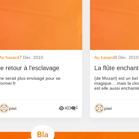
Au hasard
7 Déc. 2010
Au hasard
8 Déc. 2010
le retour à l’esclavage
La flûte enchan
ne serait plus envisagé pour se
(de Mozart) est un bel
former.fr
magique….mais la cl
est elle aussi enchant
1
piwi
piwi
403