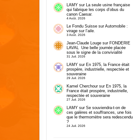
LAMY
sur
La seule usine française
qui fabrique les corps d’obus du
canon Caesar.
4 Août. 2026
Le Fondu Suisse
sur
Automobile :
virage sur l’aile.
3 Août. 2026
Jean-Claude Louge
sur
FONDERIE
LAVAL Une belle journée placée
sous le signe de la convivialité
31 Juil. 2026
LAMY
sur
En 1975, la France était
prospère, industrielle, respectée et
souveraine
29 Juil. 2026
Kamel Cherchour
sur
En 1975, la
France était prospère, industrielle,
respectée et souveraine
27 Juil. 2026
LAMY
sur
Se souviendra-t-on de
ces galères et souffrances, une fois
que le thermomètre sera redescendu
?
24 Juil. 2026