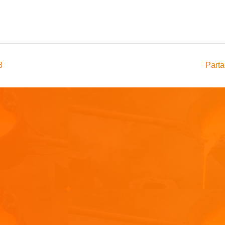
8
Parta