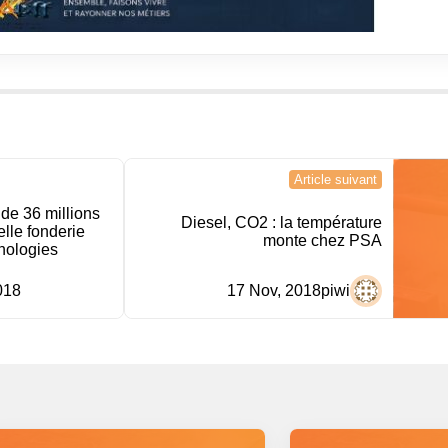
Article suivant
de 36 millions
Diesel, CO2 : la température
lle fonderie
monte chez PSA
nologies
018
17 Nov, 2018
piwi