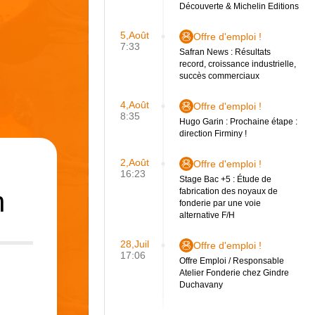
Découverte & Michelin Editions
5,Août
Offre d'emploi !
7:33
Safran News : Résultats
record, croissance industrielle,
succès commerciaux
4,Août
Offre d'emploi !
8:35
Hugo Garin : Prochaine étape :
direction Firminy !
2,Août
Offre d'emploi !
16:23
Stage Bac +5 : Étude de
n
fabrication des noyaux de
fonderie par une voie
alternative F/H
28,Juil
Offre d'emploi !
17:06
Offre Emploi / Responsable
Atelier Fonderie chez Gindre
Duchavany