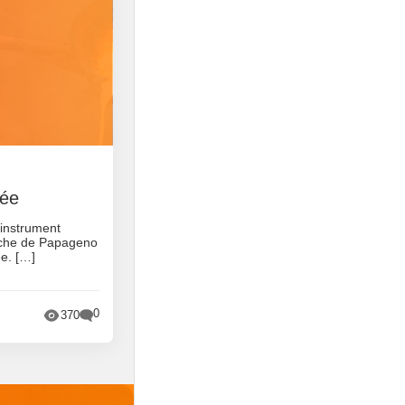
tée
 instrument
oche de Papageno
ée. […]
0
370