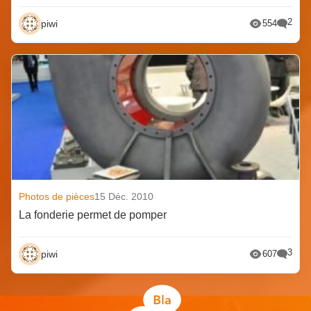
2
piwi
554
Photos de pièces
15 Déc. 2010
La fonderie permet de pomper
3
piwi
607