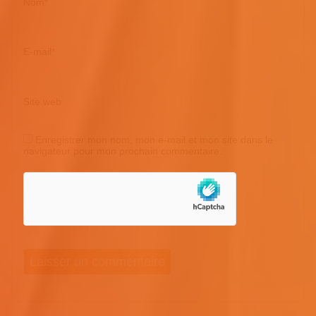
Nom
*
E-mail
*
Site web
Enregistrer mon nom, mon e-mail et mon site dans le
navigateur pour mon prochain commentaire.