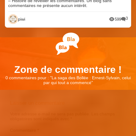
– Histoire de réveiller les commentaires. Un blog sans
commentaires ne présente aucun intérêt.
3
piwi
599
Zone de commentaire !
0 commentaires pour : "
La saga des Bollée : Ernest-Sylvain, celui
par qui tout a commencé
"
Laisser un commentaire
Votre adresse e-mail ne sera pas publiée.
Les champs
obligatoires sont indiqués avec
*
Commentaire
*