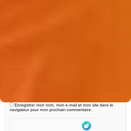
Nom
*
E-mail
*
Site web
Enregistrer mon nom, mon e-mail et mon site dans le
navigateur pour mon prochain commentaire.