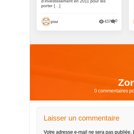
d’investissement en 2011 pour les
porter […]
0
piwi
437
Zon
0 commentaires pou
Laisser un commentaire
Votre adresse e-mail ne sera pas publiée.