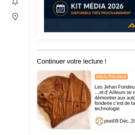
Continuer votre lecture !
Navigation
Article Précédent
de
Les Jehan Fondeu
…et d’ Ailleurs se 
l’article
démontrer aux auto
fonderie c’est de l
technologie
piwi
09 Déc, 2