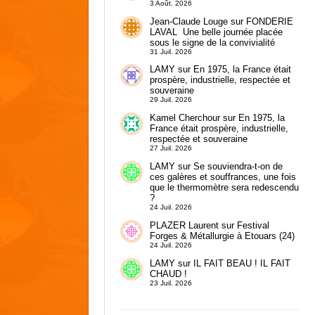
3 Août. 2026
Jean-Claude Louge
sur
FONDERIE
LAVAL Une belle journée placée
sous le signe de la convivialité
31 Juil. 2026
LAMY
sur
En 1975, la France était
prospère, industrielle, respectée et
souveraine
29 Juil. 2026
Kamel Cherchour
sur
En 1975, la
France était prospère, industrielle,
respectée et souveraine
27 Juil. 2026
LAMY
sur
Se souviendra-t-on de
ces galères et souffrances, une fois
que le thermomètre sera redescendu
?
24 Juil. 2026
PLAZER Laurent
sur
Festival
Forges & Métallurgie à Etouars (24)
24 Juil. 2026
LAMY
sur
IL FAIT BEAU ! IL FAIT
CHAUD !
23 Juil. 2026