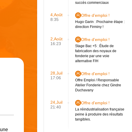
succès commerciaux
4,Août
Offre d'emploi !
8:35
Hugo Garin : Prochaine étape :
direction Firminy !
2,Août
Offre d'emploi !
16:23
Stage Bac +5 : Étude de
fabrication des noyaux de
fonderie par une voie
alternative F/H
28,Juil
Offre d'emploi !
17:06
Offre Emploi / Responsable
Atelier Fonderie chez Gindre
Duchavany
24,Juil
Offre d'emploi !
21:40
La réindustrialisation française
peine à produire des résultats
tangibles.
 une