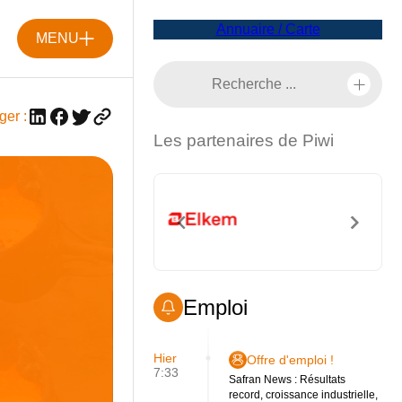
Annuaire / Carte
MENU
ger :
Les partenaires de Piwi
Emploi
Hier
Offre d'emploi !
7:33
Safran News : Résultats
record, croissance industrielle,