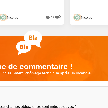
0
Nicolas
Nicolas
730
e de commentaire !
r : "
la Safem :chômage technique après un incendie
"
Les champs obligatoires sont indiqués avec
*