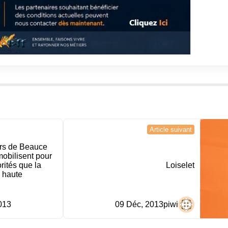
Article suivant
rs de Beauce
mobilisent pour
rités que la
Loiselet
a haute
013
09 Déc, 2013
piwi