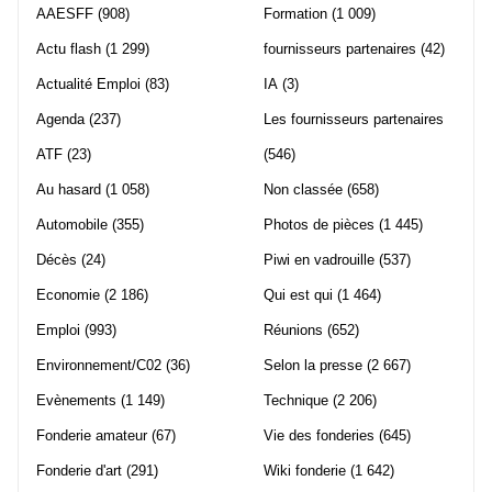
AAESFF
(908)
Formation
(1 009)
Actu flash
(1 299)
fournisseurs partenaires
(42)
Actualité Emploi
(83)
IA
(3)
Agenda
(237)
Les fournisseurs partenaires
ATF
(23)
(546)
Au hasard
(1 058)
Non classée
(658)
Automobile
(355)
Photos de pièces
(1 445)
Décès
(24)
Piwi en vadrouille
(537)
Economie
(2 186)
Qui est qui
(1 464)
Emploi
(993)
Réunions
(652)
Environnement/C02
(36)
Selon la presse
(2 667)
Evènements
(1 149)
Technique
(2 206)
Fonderie amateur
(67)
Vie des fonderies
(645)
Fonderie d'art
(291)
Wiki fonderie
(1 642)