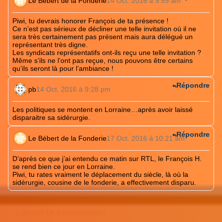
Le Bébert de la Fonderie
14 Oct. 2016 à 9:59 am
Piwi, tu devrais honorer François de ta présence !
Ce n’est pas sérieux de décliner une telle invitation où il ne
sera très certainement pas présent mais aura délégué un
représentant très digne.
Les syndicats représentatifs ont-ils reçu une telle invitation ?
Même s’ils ne l’ont pas reçue, nous pouvons être certains
qu’ils seront là pour l’ambiance !
Répondre
pb
14 Oct. 2016 à 9:28 pm
Les politiques se montent en Lorraine…après avoir laissé
disparaitre sa sidérurgie.
Répondre
Le Bébert de la Fonderie
17 Oct. 2016 à 10:21 am
D’après ce que j’ai entendu ce matin sur RTL, le François H.
se rend bien ce jour en Lorraine.
Piwi, tu rates vraiment le déplacement du siècle, là où la
sidérurgie, cousine de le fonderie, a effectivement disparu.
Laisser un commentaire