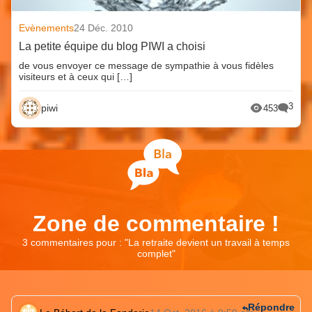
Evènements
24 Déc. 2010
La petite équipe du blog PIWI a choisi
de vous envoyer ce message de sympathie à vous fidèles
visiteurs et à ceux qui […]
3
piwi
453
Zone de commentaire !
3 commentaires pour : "
La retraite devient un travail à temps
complet
"
Répondre