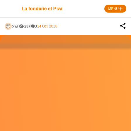
Skip
to
La fonderie et Piwi
MENU
content
piwi
237
3
14 Oct, 2016