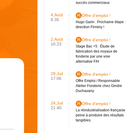
succès commerciaux
4,Août
Offre d'emploi !
8:35
Hugo Garin : Prochaine étape :
direction Firminy !
2,Août
Offre d'emploi !
16:23
Stage Bac +5 : Étude de
fabrication des noyaux de
fonderie par une voie
alternative F/H
28,Juil
Offre d'emploi !
17:06
Offre Emploi / Responsable
Atelier Fonderie chez Gindre
Duchavany
24,Juil
Offre d'emploi !
21:40
La réindustrialisation française
peine à produire des résultats
tangibles.