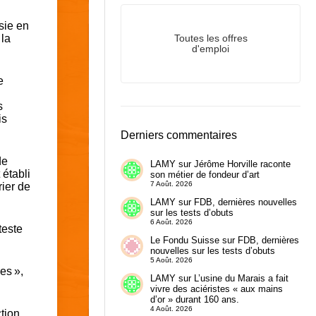
sie en
 la
Toutes les offres
d'emploi
e
s
is
Derniers commentaires
de
LAMY
sur
Jérôme Horville raconte
 établi
son métier de fondeur d’art
7 Août. 2026
rier de
LAMY
sur
FDB, dernières nouvelles
sur les tests d’obuts
6 Août. 2026
teste
Le Fondu Suisse
sur
FDB, dernières
nouvelles sur les tests d’obuts
5 Août. 2026
s ​»,
LAMY
sur
L’usine du Marais a fait
vivre des aciéristes « aux mains
d’or » durant 160 ans.
4 Août. 2026
tion