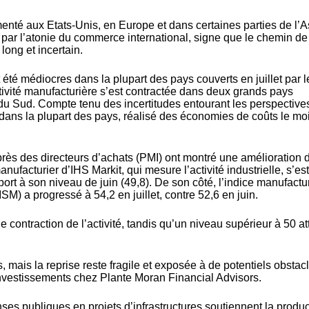
menté aux Etats-Unis, en Europe et dans certaines parties de l’A
té par l’atonie du commerce international, signe que le chemin de
ong et incertain.
été médiocres dans la plupart des pays couverts en juillet par l
ctivité manufacturière s’est contractée dans deux grands pays
 du Sud. Compte tenu des incertitudes entourant les perspective
t, dans la plupart des pays, réalisé des économies de coûts le mo
rès des directeurs d’achats (PMI) ont montré une amélioration 
anufacturier d’IHS Markit, qui mesure l’activité industrielle, s’est
port à son niveau de juin (49,8). De son côté, l’indice manufactu
SM) a progressé à 54,2 en juillet, contre 52,6 en juin.
 contraction de l’activité, tandis qu’un niveau supérieur à 50 at
s, mais la reprise reste fragile et exposée à de potentiels obstacle
investissements chez Plante Moran Financial Advisors.
ses publiques en projets d’infrastructures soutiennent la produc