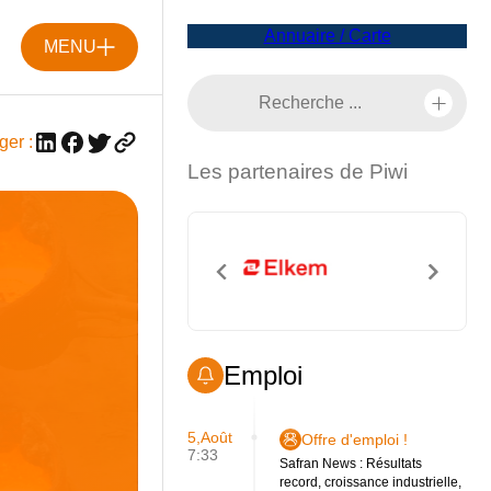
Annuaire / Carte
MENU
ger :
Les partenaires de Piwi
Emploi
5,Août
Offre d'emploi !
7:33
Safran News : Résultats
record, croissance industrielle,