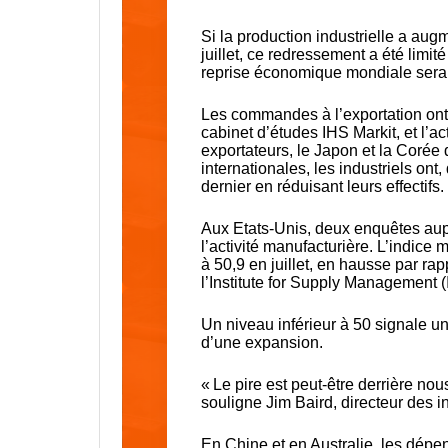
Si la production industrielle a aug
juillet, ce redressement a été limi
reprise économique mondiale sera l
Les commandes à l’exportation ont 
cabinet d’études IHS Markit, et l’a
exportateurs, le Japon et la Corée
internationales, les industriels on
dernier en réduisant leurs effectifs.
Aux Etats-Unis, deux enquêtes aup
l’activité manufacturière. L’indice m
à 50,9 en juillet, en hausse par rap
l’Institute for Supply Management (I
Un niveau inférieur à 50 signale une
d’une expansion.
« Le pire est peut-être derrière nou
souligne Jim Baird, directeur des 
En Chine et en Australie, les dépen