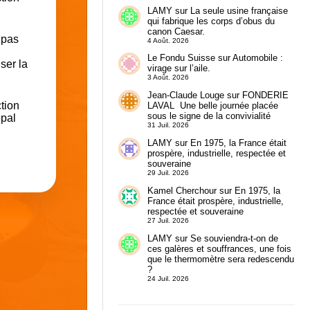
LAMY
sur
La seule usine française
qui fabrique les corps d’obus du
canon Caesar.
 pas
4 Août. 2026
Le Fondu Suisse
sur
Automobile :
ser la
virage sur l’aile.
3 Août. 2026
Jean-Claude Louge
sur
FONDERIE
tion
LAVAL Une belle journée placée
sous le signe de la convivialité
ipal
31 Juil. 2026
LAMY
sur
En 1975, la France était
prospère, industrielle, respectée et
souveraine
29 Juil. 2026
Kamel Cherchour
sur
En 1975, la
France était prospère, industrielle,
respectée et souveraine
27 Juil. 2026
LAMY
sur
Se souviendra-t-on de
ces galères et souffrances, une fois
que le thermomètre sera redescendu
?
24 Juil. 2026