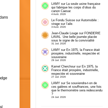
LAMY
sur
La seule usine française
qui fabrique les corps d’obus du
canon Caesar.
4 Août. 2026
 dans
Le Fondu Suisse
sur
Automobile :
virage sur l’aile.
3 Août. 2026
Jean-Claude Louge
sur
FONDERIE
LAVAL Une belle journée placée
sous le signe de la convivialité
31 Juil. 2026
LAMY
sur
En 1975, la France était
prospère, industrielle, respectée et
souveraine
29 Juil. 2026
Kamel Cherchour
sur
En 1975, la
France était prospère, industrielle,
respectée et souveraine
27 Juil. 2026
nudge
LAMY
sur
Se souviendra-t-on de
ces galères et souffrances, une fois
que le thermomètre sera redescendu
?
24 Juil. 2026
al