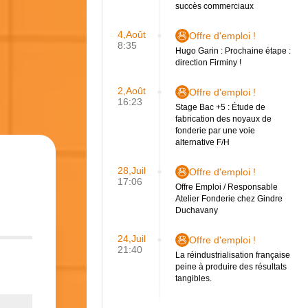
succès commerciaux
4,Août
Offre d'emploi !
8:35
Hugo Garin : Prochaine étape :
direction Firminy !
2,Août
Offre d'emploi !
16:23
Stage Bac +5 : Étude de
fabrication des noyaux de
fonderie par une voie
alternative F/H
28,Juil
Offre d'emploi !
17:06
Offre Emploi / Responsable
Atelier Fonderie chez Gindre
Duchavany
24,Juil
Offre d'emploi !
21:40
La réindustrialisation française
peine à produire des résultats
tangibles.