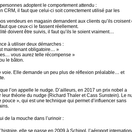
es personnes adoptent le comportement attendu :
 CRM, il faut que celui-ci soit correctement utilisé par les
 nos vendeurs en magasin demandent aux clients qu’ils croisent
l faut que ceux-ci le fassent réellement.
é doivent être suivis, il faut qu’ils le soient vraiment…
ce à utiliser deux démarches :
t maintenant obligatoire… »
tes… vous aurez telle récompense »
 ou le bâton.
e voie. Elle demande un peu plus de réflexion préalable… et
te.
ce que l’on appelle le nudge. D’ailleurs, en 2017 un prix nobel a
leur théorie du nudge (Richard Thaler et Cass Sunstein). Le 
 de pouce », qui est une technique qui permet d’influencer sans
ins.
i de la mouche dans l’urinoir :​​
histoire, elle se passe en 2009 à Schipol, l’aéroport internation