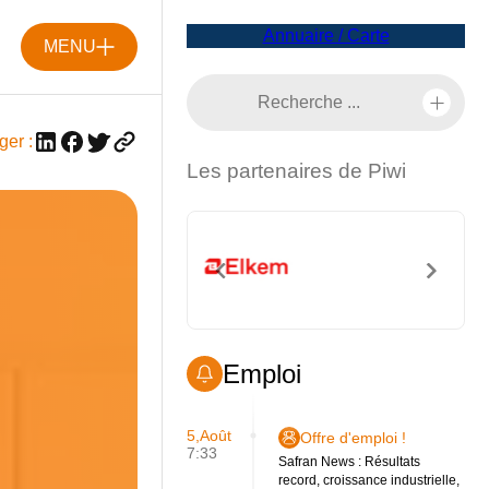
Annuaire / Carte
MENU
ger :
Les partenaires de Piwi
Emploi
5,Août
Offre d'emploi !
7:33
Safran News : Résultats
record, croissance industrielle,