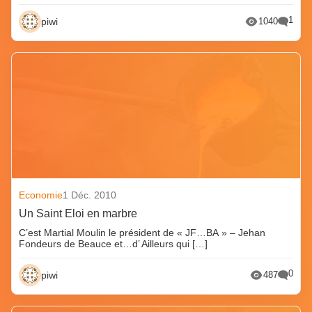
1
piwi
1040
Economie
1 Déc. 2010
Un Saint Eloi en marbre
C’est Martial Moulin le président de « JF…BA » – Jehan
Fondeurs de Beauce et…d’ Ailleurs qui […]
0
piwi
487