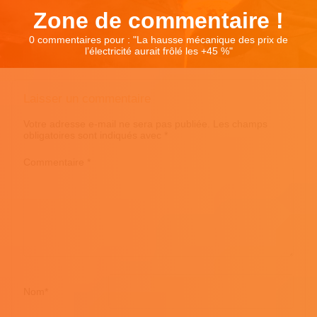
Zone de commentaire !
0 commentaires pour : "
La hausse mécanique des prix de
l’électricité aurait frôlé les +45 %
"
Laisser un commentaire
Votre adresse e-mail ne sera pas publiée.
Les champs
obligatoires sont indiqués avec
*
Commentaire
*
Nom
*