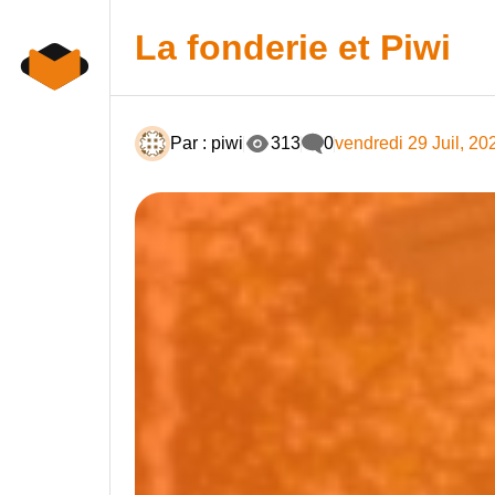
Skip
to
La fonderie et Piwi
content
Par : piwi
313
0
vendredi 29 Juil, 20