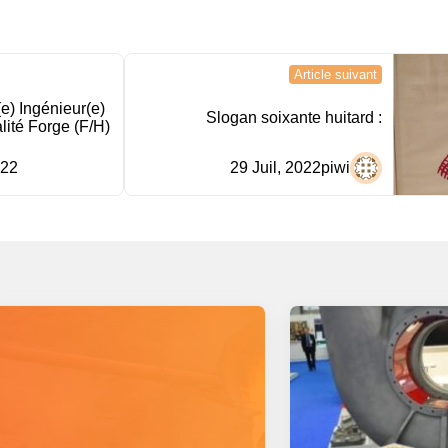
Article suivant
e) Ingénieur(e)
Slogan soixante huitard :
ité Forge (F/H)
022
29 Juil, 2022
piwi