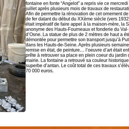
fontaine en fonte “Angelot” a repris vie ce mercredi
juillet après plusieurs mois de travaux de restaurat
Afin de permettre la rénovation de cet ornement de
de fer datant du début du XXème siècle (vers 1932),
était impératif de faire appel à la maison-mère, la 
anonyme des Hauts-Fourneaux et fonderie du Val-
d’Osne. La statue de plus de 2 mètres de haut a ét
démontée pour permettre son transport jusqu’à Pu
dans les Hauts-de-Seine. Après plusieurs semain
remise en état, de peinture… l’oeuvre d’art était en
prête à retrouver sa place en plein coeur du jardin 
mairie. La fontaine a retrouvé sa couleur historique
superbe d’antan. Le coût total de ces travaux s’élè
70 000 euros.