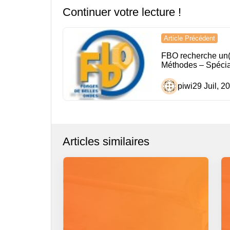
Continuer votre lecture !
Navigation
Article Précédent
de
FBO recherche un(
Méthodes – Spécial
l’article
piwi
29 Juil, 2
Articles similaires