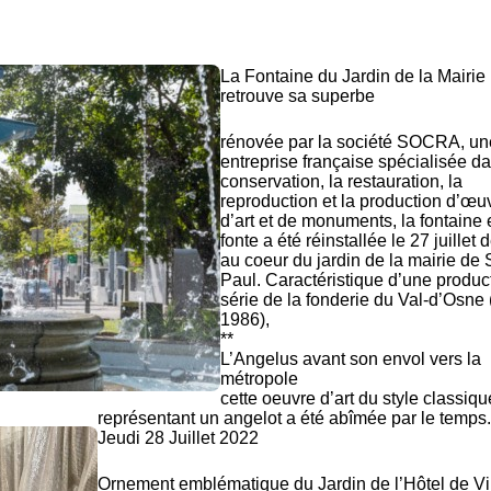
La Fontaine du Jardin de la Mairie
retrouve sa superbe
rénovée par la société SOCRA, un
entreprise française spécialisée da
conservation, la restauration, la
reproduction et la production d’œu
d’art et de monuments, la fontaine 
fonte a été réinstallée le 27 juillet 
au coeur du jardin de la mairie de 
Paul. Caractéristique d’une produc
série de
la fonderie du Val-d’Osne
1986)
,
**
L’Angelus avant son envol vers la
métropole
cette oeuvre d’art du style classiqu
représentant un angelot a été abîmée par le temps.
Jeudi 28 Juillet 2022
Ornement emblématique du Jardin de l’Hôtel de Vil