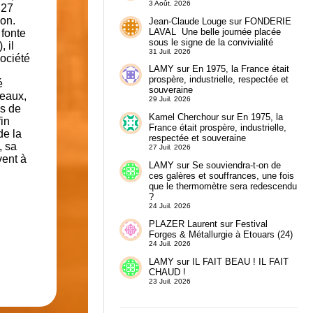
3 Août. 2026
 27
ion.
Jean-Claude Louge
sur
FONDERIE
LAVAL Une belle journée placée
 fonte
sous le signe de la convivialité
 il
31 Juil. 2026
Société
LAMY
sur
En 1975, la France était
prospère, industrielle, respectée et
é
souveraine
teaux,
29 Juil. 2026
es de
Kamel Cherchour
sur
En 1975, la
fin
France était prospère, industrielle,
de la
respectée et souveraine
, sa
27 Juil. 2026
vent à
LAMY
sur
Se souviendra-t-on de
ces galères et souffrances, une fois
que le thermomètre sera redescendu
?
24 Juil. 2026
PLAZER Laurent
sur
Festival
Forges & Métallurgie à Etouars (24)
24 Juil. 2026
LAMY
sur
IL FAIT BEAU ! IL FAIT
CHAUD !
23 Juil. 2026