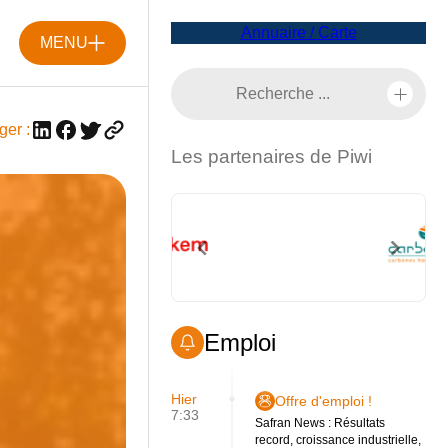
Annuaire / Carte
MENU
ger :
Les partenaires de Piwi
Emploi
Hier
Offre d'emploi !
7:33
Safran News : Résultats
record, croissance industrielle,