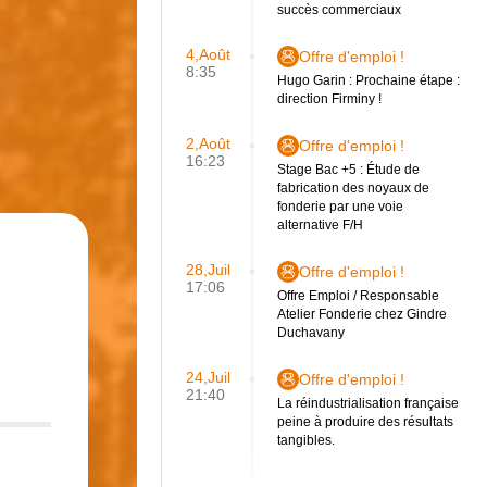
succès commerciaux
4,Août
Offre d'emploi !
8:35
Hugo Garin : Prochaine étape :
direction Firminy !
2,Août
Offre d'emploi !
16:23
Stage Bac +5 : Étude de
fabrication des noyaux de
fonderie par une voie
alternative F/H
28,Juil
Offre d'emploi !
17:06
Offre Emploi / Responsable
Atelier Fonderie chez Gindre
Duchavany
24,Juil
Offre d'emploi !
21:40
La réindustrialisation française
peine à produire des résultats
tangibles.