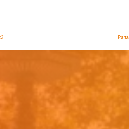
22
Parta