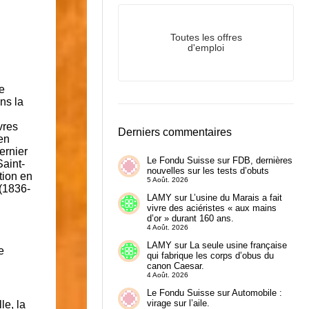
Toutes les offres
d'emploi
e
ns la
vres
Derniers commentaires
en
dernier
Le Fondu Suisse
sur
FDB, dernières
Saint-
nouvelles sur les tests d’obuts
tion en
5 Août. 2026
 (1836-
LAMY
sur
L’usine du Marais a fait
vivre des aciéristes « aux mains
d’or » durant 160 ans.
4 Août. 2026
LAMY
sur
La seule usine française
e
qui fabrique les corps d’obus du
canon Caesar.
4 Août. 2026
Le Fondu Suisse
sur
Automobile :
virage sur l’aile.
le, la