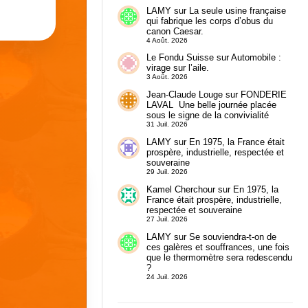
LAMY
sur
La seule usine française
qui fabrique les corps d’obus du
canon Caesar.
4 Août. 2026
Le Fondu Suisse
sur
Automobile :
virage sur l’aile.
3 Août. 2026
Jean-Claude Louge
sur
FONDERIE
LAVAL Une belle journée placée
sous le signe de la convivialité
31 Juil. 2026
LAMY
sur
En 1975, la France était
prospère, industrielle, respectée et
souveraine
29 Juil. 2026
Kamel Cherchour
sur
En 1975, la
France était prospère, industrielle,
respectée et souveraine
27 Juil. 2026
LAMY
sur
Se souviendra-t-on de
ces galères et souffrances, une fois
que le thermomètre sera redescendu
?
24 Juil. 2026