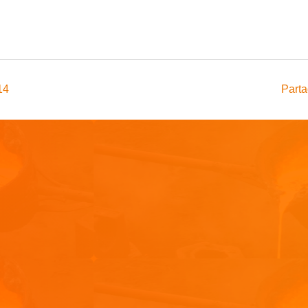
14
Parta