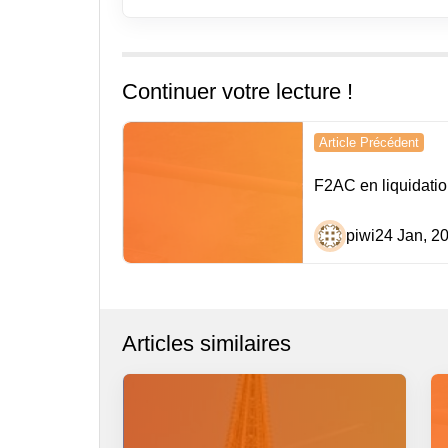
Continuer votre lecture !
Navigation
Article Précédent
de
F2AC en liquidatio
l’article
piwi
24 Jan, 2
Articles similaires