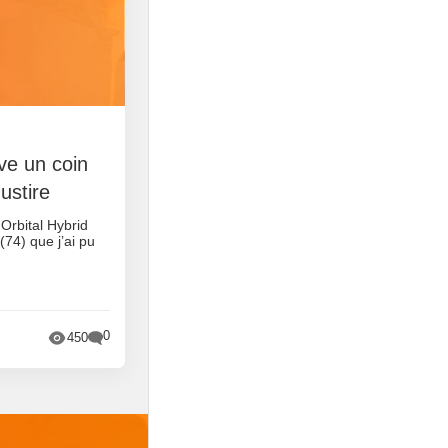
rve un coin
ustire
 Orbital Hybrid
74) que j’ai pu
0
450