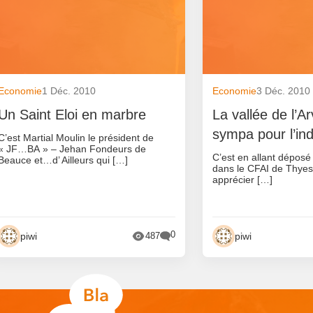
Economie
1 Déc. 2010
Economie
3 Déc. 2010
Un Saint Eloi en marbre
La vallée de l’A
sympa pour l’ind
C’est Martial Moulin le président de
« JF…BA » – Jehan Fondeurs de
C’est en allant déposé
Beauce et…d’ Ailleurs qui […]
dans le CFAI de Thyes(
apprécier […]
0
piwi
piwi
487