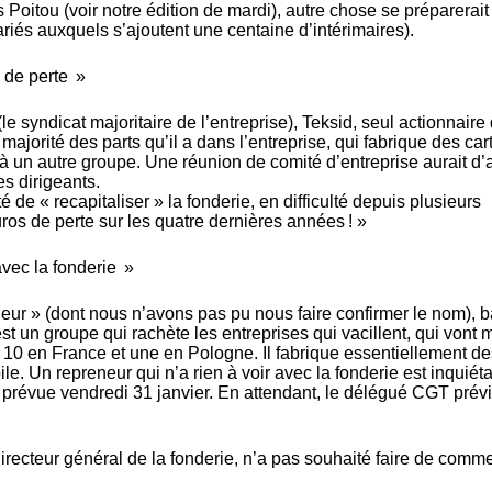
 Poitou (voir notre édition de mardi), autre chose se préparerait 
riés auxquels s’ajoutent une centaine d’intérimaires).
s de perte »
syndicat majoritaire de l’entreprise), Teksid, seul actionnaire 
majorité des parts qu’il a dans l’entreprise, qui fabrique des car
 à un autre groupe. Une réunion de comité d’entreprise aurait d’a
es dirigeants.
de « recapitaliser » la fonderie, en difficulté depuis plusieurs
ros de perte sur les quatre dernières années ! »
avec la fonderie »
eneur » (dont nous n’avons pas pu nous faire confirmer le nom), 
est un groupe qui rachète les entreprises qui vacillent, qui vont 
es, 10 en France et une en Pologne. Il fabrique essentiellement d
e. Un repreneur qui n’a rien à voir avec la fonderie est inquiéta
prévue vendredi 31 janvier. En attendant, le délégué CGT prévi
irecteur général de la fonderie, n’a pas souhaité faire de comme