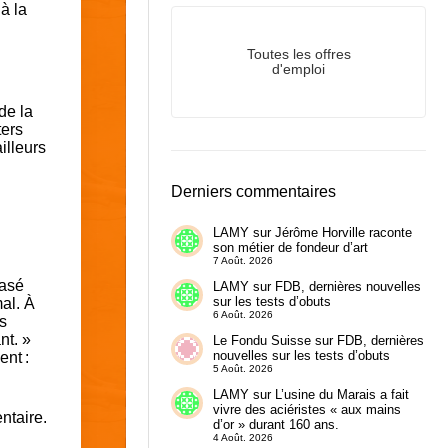
à la
Toutes les offres
d'emploi
de la
ters
illeurs
Derniers commentaires
LAMY
sur
Jérôme Horville raconte
son métier de fondeur d’art
7 Août. 2026
basé
LAMY
sur
FDB, dernières nouvelles
sur les tests d’obuts
mal. À
6 Août. 2026
es
nt. »
Le Fondu Suisse
sur
FDB, dernières
nouvelles sur les tests d’obuts
ent :
5 Août. 2026
LAMY
sur
L’usine du Marais a fait
vivre des aciéristes « aux mains
ntaire.
d’or » durant 160 ans.
4 Août. 2026