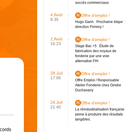
succès commerciaux
4,Août
Offre d'emploi !
8:35
Hugo Garin : Prochaine étape :
direction Firminy !
2,Août
Offre d'emploi !
16:23
Stage Bac +5 : Étude de
fabrication des noyaux de
fonderie par une voie
alternative F/H
28,Juil
Offre d'emploi !
17:06
Offre Emploi / Responsable
Atelier Fonderie chez Gindre
Duchavany
24,Juil
Offre d'emploi !
21:40
La réindustrialisation française
peine à produire des résultats
tangibles.
ccords