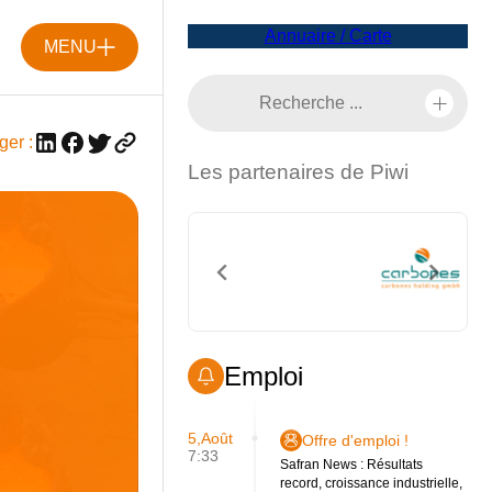
Annuaire / Carte
MENU
ger :
Les partenaires de Piwi
Emploi
5,Août
Offre d'emploi !
7:33
Safran News : Résultats
record, croissance industrielle,