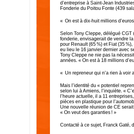
d’entreprise à Saint-Jean Industries
Fonderie du Poitou Fonte (439 sala
« On est à dix-huit millions d’euro
Selon Tony Cleppe, délégué CGT (le 
fonderie, envisagerait de vendre la 
pour Renault (65 %) et Fiat (35 %),
eu lieu le 16 janvier dernier avec s
Tony Cleppe ne nie pas la nécessité 
années. « On est à 18 millions d’eu
« Un repreneur qui n’a rien à voir 
Mais l’identité du « potentiel repr
selon lui à Amiens, l’inquiète. « C’
l’heure actuelle, il a 11 entrepris
pièces en plastique pour l’automobil
Une nouvelle réunion de CE serait 
« On veut des garanties ! »
Contacté à ce sujet, Franck Gaté, d