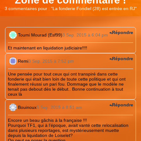
3 commentaires pour : "
La fonderie Fondiel (28) est entrée en RJ
"
Répondre
Toumi Mourad (Esf99)
3 Sep. 2015 à 6:04 pm
Et maintenant en liquidation judiciaire!!!!
Répondre
Remi
3 Sep. 2015 à 7:52 pm
Une pensée pour tout ceux qui ont transpiré dans cette
fonderie qui était bien loin de toute cette politique et qui ont
finalement réussi un pari fou. Dommage que le modèle ne
tenait pas debout dès le début.. Bonne continuation à tout
ceux là
Répondre
Bouinoux
5 Sep. 2015 à 8:51 am
Encore un beau gâchis à la française !!!
Pourquoi TF1, qui à l’époque, avait vanté cette relocalisation
dans plusieurs reportages, est mystérieusement muette
depuis la liquidation de Loiselet?
On peut se poser la question.