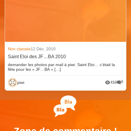
Non classée
12 Déc. 2010
Saint Eloi des JF…BA 2010
demander les photos par mail à piwi. Saint Eloi… c’était la
fête pour les « JF…BA » […]
0
piwi
416
Zone de commentaire !