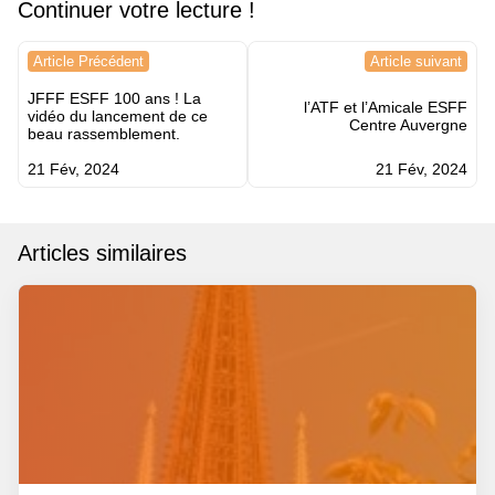
Continuer votre lecture !
Navigation
Article Précédent
Article suivant
de
JFFF ESFF 100 ans ! La
l’article
l’ATF et l’Amicale ESFF
vidéo du lancement de ce
Centre Auvergne
beau rassemblement.
21 Fév, 2024
21 Fév, 2024
Articles similaires