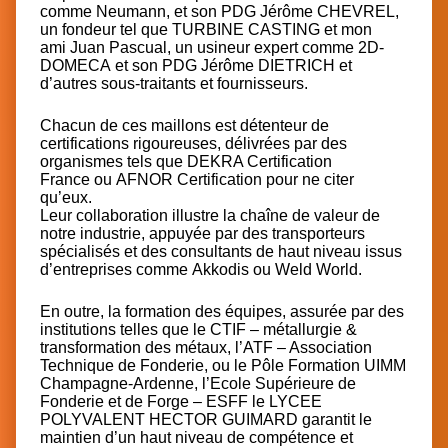
comme
Neumann
, et son PDG
Jérôme CHEVREL
,
un fondeur tel que
TURBINE CASTING
et mon
ami
Juan Pascual
, un usineur expert comme
2D-
DOMECA
et son PDG
Jérôme DIETRICH
et
d’autres sous-traitants et fournisseurs.
Chacun de ces maillons est détenteur de
certifications rigoureuses, délivrées par des
organismes tels que
DEKRA Certification
France
ou
AFNOR Certification
pour ne citer
qu’eux.
Leur collaboration illustre la chaîne de valeur de
notre industrie, appuyée par des transporteurs
spécialisés et des consultants de haut niveau issus
d’entreprises comme
Akkodis
ou
Weld World
.
En outre, la formation des équipes, assurée par des
institutions telles que le
CTIF – métallurgie &
transformation des métaux
, l’
ATF – Association
Technique de Fonderie
, ou le
Pôle Formation UIMM
Champagne-Ardenne
, l’
Ecole Supérieure de
Fonderie et de Forge – ESFF
le
LYCEE
POLYVALENT HECTOR GUIMARD
garantit le
maintien d’un haut niveau de compétence et