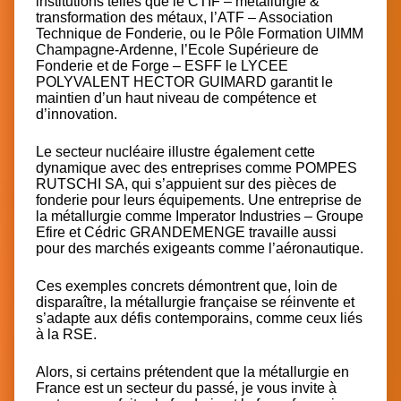
institutions telles que le
CTIF – métallurgie &
transformation des métaux
, l’
ATF – Association
Technique de Fonderie
, ou le
Pôle Formation UIMM
Champagne-Ardenne
, l’
Ecole Supérieure de
Fonderie et de Forge – ESFF
le
LYCEE
POLYVALENT HECTOR GUIMARD
garantit le
maintien d’un haut niveau de compétence et
d’innovation.
Le secteur nucléaire illustre également cette
dynamique avec des entreprises comme
POMPES
RUTSCHI SA
, qui s’appuient sur des pièces de
fonderie pour leurs équipements. Une entreprise de
la métallurgie comme
Imperator Industries – Groupe
Efire
et
Cédric GRANDEMENGE
travaille aussi
pour des marchés exigeants comme l’aéronautique.
Ces exemples concrets démontrent que, loin de
disparaître, la métallurgie française se réinvente et
s’adapte aux défis contemporains, comme ceux liés
à la RSE.
Alors, si certains prétendent que la métallurgie en
France est un secteur du passé, je vous invite à