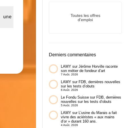
Toutes les offres
c une écriture en relief fabriquées à la fond
d'emploi
Derniers commentaires
LAMY
sur
Jérôme Horville raconte
son métier de fondeur d’art
7 Août. 2026
LAMY
sur
FDB, dernières nouvelles
sur les tests d’obuts
6 Août. 2026
Le Fondu Suisse
sur
FDB, dernières
nouvelles sur les tests d’obuts
5 Août. 2026
LAMY
sur
L’usine du Marais a fait
vivre des aciéristes « aux mains
d’or » durant 160 ans.
4 Août. 2026