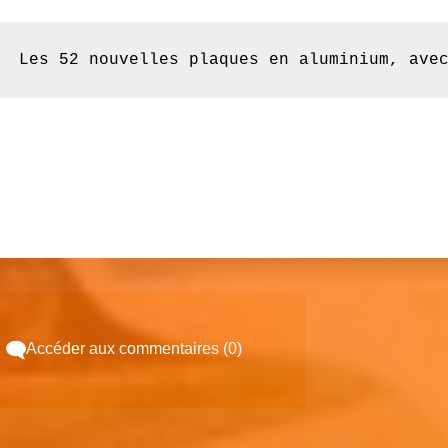
Les 52 nouvelles plaques en aluminium, ave
Accéder aux commentaires (0)