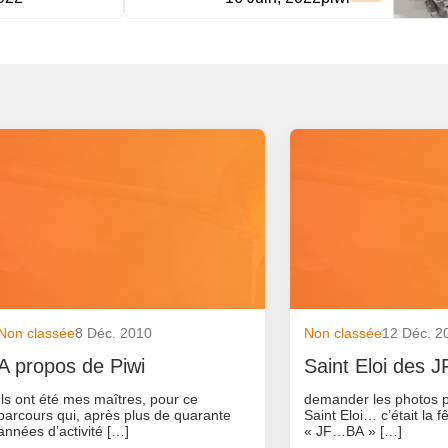
Non classée
8 Déc. 2010
Non classée
12 Déc. 2
A propos de Piwi
Saint Eloi des
Ils ont été mes maîtres, pour ce
demander les photos pa
parcours qui, après plus de quarante
Saint Eloi… c’était la f
années d’activité […]
« JF…BA » […]