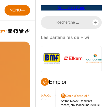
Annuaire / Carte
MENU
ger :
Les partenaires de Piwi
Emploi
5,Août
Offre d'emploi !
7:33
Safran News : Résultats
record, croissance industrielle,