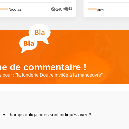
11
Nicolas
piwi
2407
e de commentaire !
 pour : "
la fonderie Doutre invitée à la manoeuvre
"
Les champs obligatoires sont indiqués avec
*