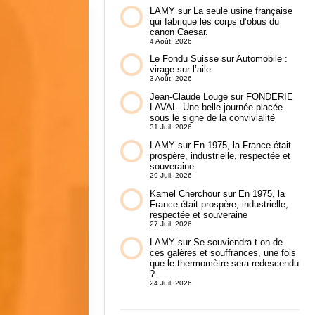
LAMY
sur
La seule usine française
qui fabrique les corps d’obus du
canon Caesar.
4 Août. 2026
Le Fondu Suisse
sur
Automobile :
virage sur l’aile.
3 Août. 2026
Jean-Claude Louge
sur
FONDERIE
LAVAL Une belle journée placée
sous le signe de la convivialité
31 Juil. 2026
LAMY
sur
En 1975, la France était
prospère, industrielle, respectée et
souveraine
29 Juil. 2026
Kamel Cherchour
sur
En 1975, la
France était prospère, industrielle,
respectée et souveraine
27 Juil. 2026
LAMY
sur
Se souviendra-t-on de
ces galères et souffrances, une fois
que le thermomètre sera redescendu
?
24 Juil. 2026