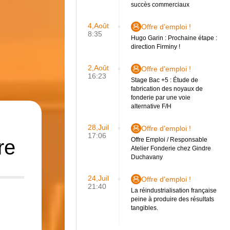
succès commerciaux
4,Août
Offre d'emploi !
8:35
Hugo Garin : Prochaine étape :
direction Firminy !
2,Août
Offre d'emploi !
16:23
Stage Bac +5 : Étude de
fabrication des noyaux de
fonderie par une voie
alternative F/H
28,Juil
Offre d'emploi !
17:06
re
Offre Emploi / Responsable
Atelier Fonderie chez Gindre
Duchavany
24,Juil
Offre d'emploi !
21:40
La réindustrialisation française
peine à produire des résultats
tangibles.