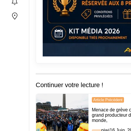
Continuer votre lecture !
Navigation
Article Précédent
de
Menace de grève c
grand producteur d
l’article
monde,
piwi
16 Juin, 