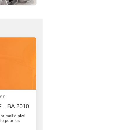
010
 JF…BA 2010
r mail à piwi.
ête pour les