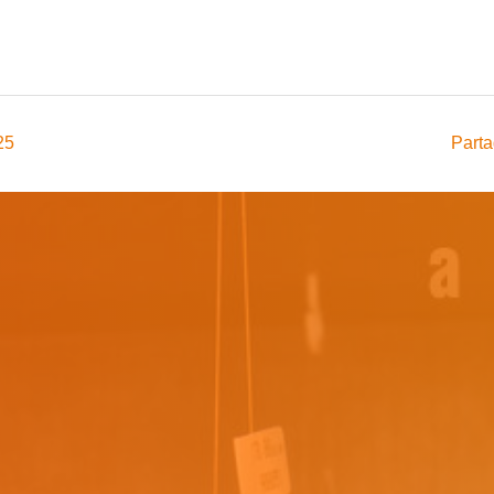
25
Parta