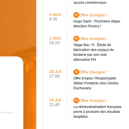
succès commerciaux
4,Août
Offre d'emploi !
8:35
Hugo Garin : Prochaine étape :
direction Firminy !
2,Août
Offre d'emploi !
16:23
Stage Bac +5 : Étude de
fabrication des noyaux de
fonderie par une voie
alternative F/H
28,Juil
Offre d'emploi !
17:06
Offre Emploi / Responsable
Atelier Fonderie chez Gindre
Duchavany
24,Juil
Offre d'emploi !
21:40
La réindustrialisation française
peine à produire des résultats
tangibles.