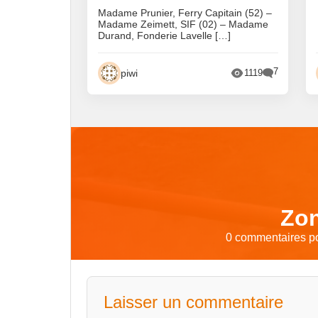
Madame Prunier, Ferry Capitain (52) –
Madame Zeimett, SIF (02) – Madame
Durand, Fonderie Lavelle […]
7
piwi
1119
Zon
0 commentaires po
Laisser un commentaire