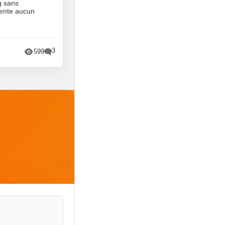
g sans
ente aucun
3
599