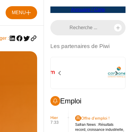
Annuaire / Carte
MENU
ger :
Les partenaires de Piwi
Emploi
Hier
Offre d'emploi !
7:33
Safran News : Résultats
record, croissance industrielle,