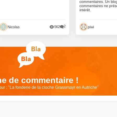
commentaires. Un blo
commentaires ne prés
intérêt.
2
Nicolas
piwi
562
e de commentaire !
ur : "
La fonderie de la cloche Grassmayr en Autriche
"