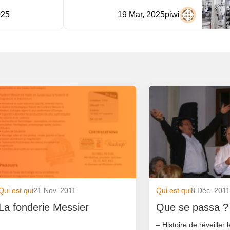
025
19 Mar, 2025
piwi
Qui est qui
21 Nov. 2011
Qui est qui
8 Déc. 201
La fonderie Messier
Que se passa ?
– Histoire de réveiller 