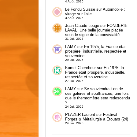
4 Août. 2026
Le Fondu Suisse
sur
Automobile :
virage sur l’aile.
3 Août. 2026
Jean-Claude Louge
sur
FONDERIE
LAVAL Une belle journée placée
sous le signe de la convivialité
31 Juil. 2026
LAMY
sur
En 1975, la France était
prospère, industrielle, respectée et
souveraine
29 Juil. 2026
Kamel Cherchour
sur
En 1975, la
France était prospère, industrielle,
respectée et souveraine
27 Juil. 2026
LAMY
sur
Se souviendra-t-on de
ces galères et souffrances, une fois
que le thermomètre sera redescendu
?
24 Juil. 2026
PLAZER Laurent
sur
Festival
Forges & Métallurgie à Etouars (24)
24 Juil. 2026