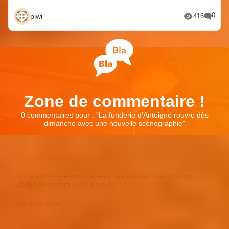
0
piwi
416
Zone de commentaire !
0 commentaires pour : "
La fonderie d’Antoigné rouvre dès
dimanche avec une nouvelle scénographie
"
Laisser un commentaire
Votre adresse e-mail ne sera pas publiée.
Les champs
obligatoires sont indiqués avec
*
Commentaire
*