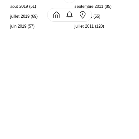
août 2019
(51)
septembre 2011
(85)
juillet 2019
(69)
août 2011
(55)
juin 2019
(57)
juillet 2011
(120)
mai 2019
(70)
juin 2011
(58)
avril 2019
(106)
mai 2011
(82)
mars 2019
(102)
avril 2011
(70)
février 2019
(95)
mars 2011
(71)
janvier 2019
(73)
février 2011
(65)
décembre 2018
(65)
janvier 2011
(82)
novembre 2018
(107)
décembre 2010
(68)
octobre 2018
(96)
Les partenaire de Piwi