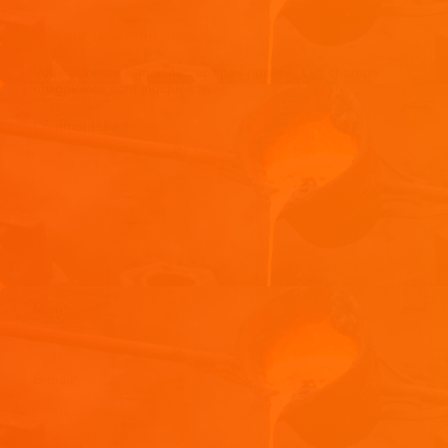
Laisser un commentaire
Votre adresse e-mail ne sera pas publiée.
Les champs
obligatoires sont indiqués avec
*
Commentaire
*
Nom
*
E-mail
*