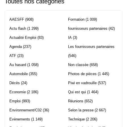
Toutes nos catégories
AAESFF
(908)
Formation
(1 009)
Actu flash
(1 299)
fournisseurs partenaires
(42)
Actualité Emploi
(83)
IA
(3)
Agenda
(237)
Les fournisseurs partenaires
ATF
(23)
(546)
Au hasard
(1 058)
Non classée
(658)
Automobile
(355)
Photos de pièces
(1 445)
Décès
(24)
Piwi en vadrouille
(537)
Economie
(2 186)
Qui est qui
(1 464)
Emploi
(993)
Réunions
(652)
Environnement/C02
(36)
Selon la presse
(2 667)
Evènements
(1 149)
Technique
(2 206)