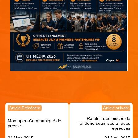
Continuer votre lecture !
Navigation
Article Précédent
Article suivant
de
Rafale : des pièces de
l’article
Montupet -Communiqué de
fonderie soumises à rudes
presse –
épreuves
24 Nov, 2015
24 Nov, 2015