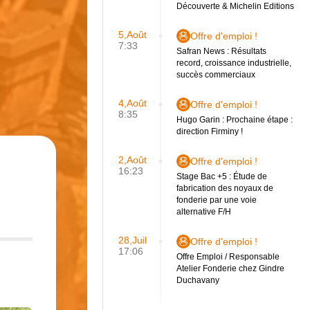
Découverte & Michelin Editions
5,Août
Offre d'emploi !
7:33
Safran News : Résultats
record, croissance industrielle,
succès commerciaux
4,Août
Offre d'emploi !
8:35
Hugo Garin : Prochaine étape :
direction Firminy !
2,Août
Offre d'emploi !
16:23
Stage Bac +5 : Étude de
fabrication des noyaux de
fonderie par une voie
alternative F/H
28,Juil
Offre d'emploi !
17:06
Offre Emploi / Responsable
Atelier Fonderie chez Gindre
Duchavany