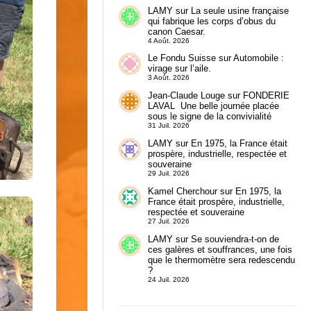
LAMY
sur
La seule usine française
qui fabrique les corps d’obus du
canon Caesar.
4 Août. 2026
Le Fondu Suisse
sur
Automobile :
virage sur l’aile.
3 Août. 2026
Jean-Claude Louge
sur
FONDERIE
LAVAL Une belle journée placée
sous le signe de la convivialité
31 Juil. 2026
LAMY
sur
En 1975, la France était
prospère, industrielle, respectée et
souveraine
29 Juil. 2026
Kamel Cherchour
sur
En 1975, la
France était prospère, industrielle,
respectée et souveraine
27 Juil. 2026
LAMY
sur
Se souviendra-t-on de
ces galères et souffrances, une fois
que le thermomètre sera redescendu
?
24 Juil. 2026