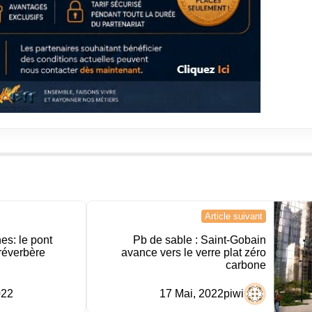
Article suivant
es: le pont
Pb de sable : Saint-Gobain
 réverbère
avance vers le verre plat zéro
carbone
022
17 Mai, 2022
piwi