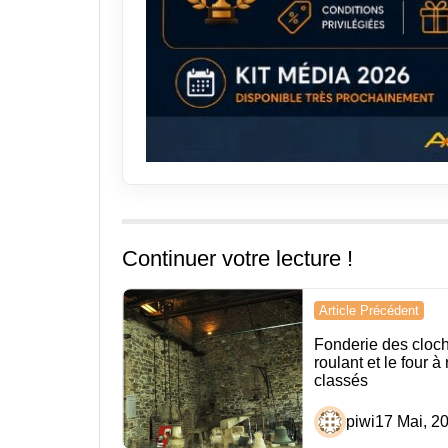
Continuer votre lecture !
Navigation
Article Précédent
de
Fonderie des cloch
roulant et le four à
l’article
classés
piwi
17 Mai, 2