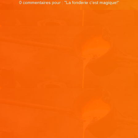
0 commentaires pour : "
La fonderie c’est magique!
"
Laisser un commentaire
Votre adresse e-mail ne sera pas publiée.
Les champs
obligatoires sont indiqués avec
*
Commentaire
*
Nom
*
E-mail
*