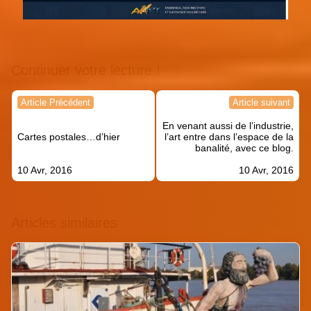
Continuer votre lecture !
Navigation
Article Précédent
Article suivant
de
En venant aussi de l’industrie,
l’article
Cartes postales…d’hier
l’art entre dans l’espace de la
banalité, avec ce blog.
10 Avr, 2016
10 Avr, 2016
Articles similaires