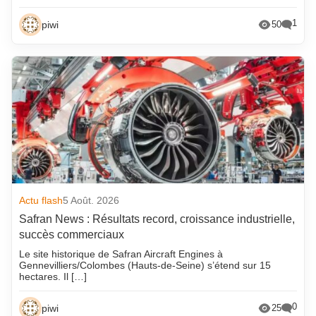
1
piwi
50
Actu flash
5 Août. 2026
Safran News : Résultats record, croissance industrielle,
succès commerciaux
Le site historique de Safran Aircraft Engines à
Gennevilliers/Colombes (Hauts-de-Seine) s’étend sur 15
hectares. Il […]
0
piwi
25