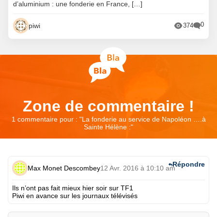
d’aluminium : une fonderie en France, […]
0
piwi
374
Zone de commentaire !
1 commentaire pour : "
La fonderie au service de Napoléon ….à
Sainte Hélène :
"
Répondre
Max Monet Descombey
12 Avr. 2016 à 10:10 am
Ils n’ont pas fait mieux hier soir sur TF1
Piwi en avance sur les journaux télévisés