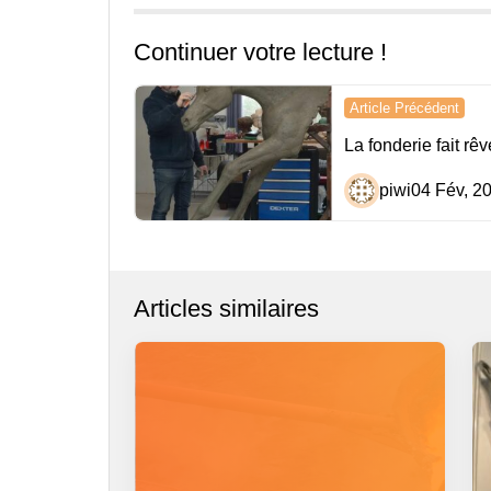
Continuer votre lecture !
Navigation
Article Précédent
de
La fonderie fait rêv
l’article
piwi
04 Fév, 2
Articles similaires