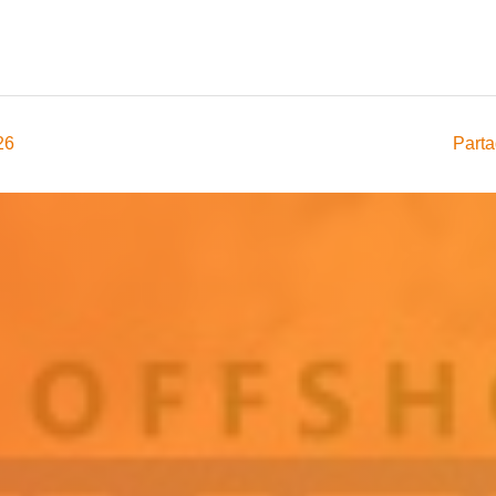
26
Parta