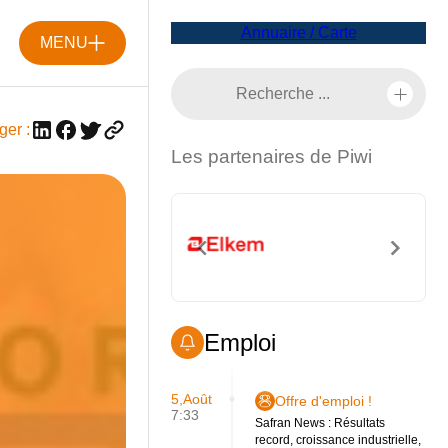
Annuaire / Carte
MENU
ger :
Les partenaires de Piwi
Emploi
5,Août
Offre d'emploi !
7:33
Safran News : Résultats
record, croissance industrielle,