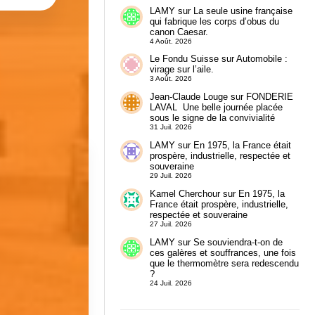
LAMY
sur
La seule usine française
qui fabrique les corps d’obus du
canon Caesar.
4 Août. 2026
Le Fondu Suisse
sur
Automobile :
virage sur l’aile.
3 Août. 2026
Jean-Claude Louge
sur
FONDERIE
LAVAL Une belle journée placée
sous le signe de la convivialité
31 Juil. 2026
LAMY
sur
En 1975, la France était
prospère, industrielle, respectée et
souveraine
29 Juil. 2026
Kamel Cherchour
sur
En 1975, la
France était prospère, industrielle,
respectée et souveraine
27 Juil. 2026
LAMY
sur
Se souviendra-t-on de
ces galères et souffrances, une fois
que le thermomètre sera redescendu
?
24 Juil. 2026