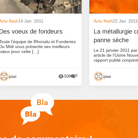
Actu flash
14 Jan. 2011
Actu flash
22 Jan. 201
Des voeux de fondeurs
La métallurgie cr
panne sèche
Toute l’équipe de Rhonalu et Fonderies
Du Midi vous présente ses meilleurs
Le 21 janvier 2011 par
vœux pour cette […]
article de l’Usine Nouv
rapport publié conjoin
0
piwi
piwi
508