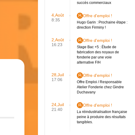
succès commerciaux
4,Août
Offre d'emploi !
8:35
Hugo Garin : Prochaine étape :
direction Firminy !
2,Août
Offre d'emploi !
16:23
Stage Bac +5 : Étude de
fabrication des noyaux de
fonderie par une voie
alternative F/H
28,Juil
Offre d'emploi !
17:06
Offre Emploi / Responsable
Atelier Fonderie chez Gindre
Duchavany
24,Juil
Offre d'emploi !
21:40
La réindustrialisation française
peine à produire des résultats
tangibles.