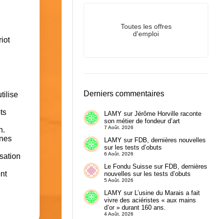
Toutes les offres
d'emploi
Derniers commentaires
tilise
ts
LAMY
sur
Jérôme Horville raconte
son métier de fondeur d’art
7 Août. 2026
n.
ines
LAMY
sur
FDB, dernières nouvelles
sur les tests d’obuts
6 Août. 2026
isation
Le Fondu Suisse
sur
FDB, dernières
nt
nouvelles sur les tests d’obuts
5 Août. 2026
LAMY
sur
L’usine du Marais a fait
vivre des aciéristes « aux mains
d’or » durant 160 ans.
4 Août. 2026