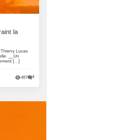
1
aint la
 Thierry Lucas
elle. __Un
tement […]
4
487