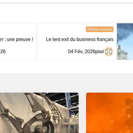
Article suivant
er : une preuve !
Le lent exil du business français
026
04 Fév, 2026
piwi