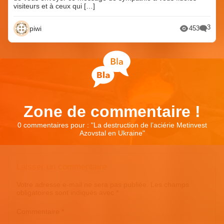
visiteurs et à ceux qui […]
3
piwi
453
Zone de commentaire !
0 commentaires pour : "
La destruction de l’aciérie Metinvest
Azovstal en Ukraine
"
Laisser un commentaire
Votre adresse e-mail ne sera pas publiée.
Les champs
obligatoires sont indiqués avec
*
Commentaire
*