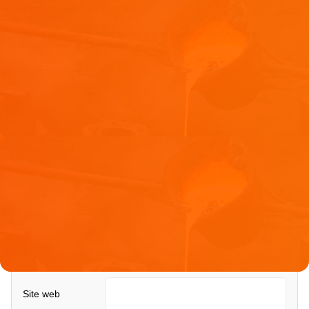
Laisser un commentaire
Votre adresse e-mail ne sera pas publiée.
Les champs
obligatoires sont indiqués avec
*
Commentaire
*
Nom
*
E-mail
*
Site web