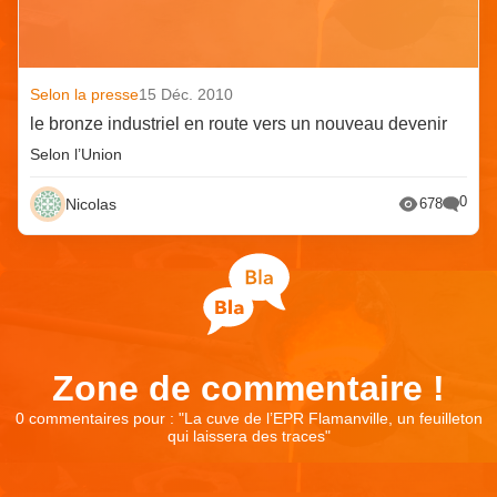
Selon la presse
15 Déc. 2010
le bronze industriel en route vers un nouveau devenir
Selon l’Union
0
Nicolas
678
Zone de commentaire !
0 commentaires pour : "
La cuve de l’EPR Flamanville, un feuilleton
qui laissera des traces
"