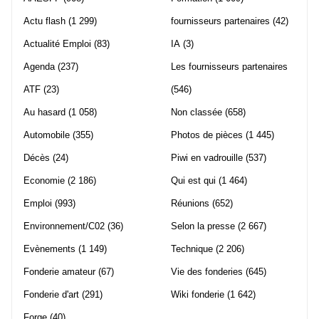
Actu flash
(1 299)
fournisseurs partenaires
(42)
Actualité Emploi
(83)
IA
(3)
Agenda
(237)
Les fournisseurs partenaires
ATF
(23)
(546)
Au hasard
(1 058)
Non classée
(658)
Automobile
(355)
Photos de pièces
(1 445)
Décès
(24)
Piwi en vadrouille
(537)
Economie
(2 186)
Qui est qui
(1 464)
Emploi
(993)
Réunions
(652)
Environnement/C02
(36)
Selon la presse
(2 667)
Evènements
(1 149)
Technique
(2 206)
Fonderie amateur
(67)
Vie des fonderies
(645)
Fonderie d'art
(291)
Wiki fonderie
(1 642)
Forge
(40)