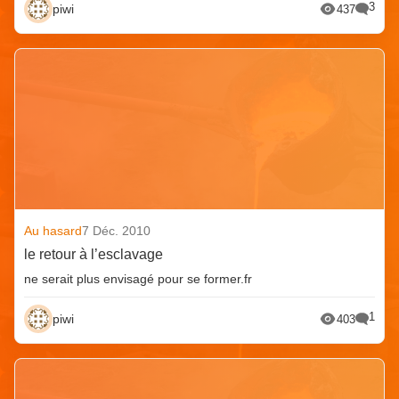
3
piwi
437
Au hasard
7 Déc. 2010
le retour à l’esclavage
ne serait plus envisagé pour se former.fr
1
piwi
403