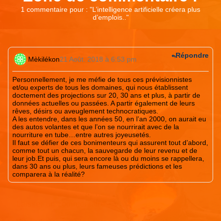
1 commentaire pour : "
L’intelligence artificielle créera plus
d’emplois..
"
Répondre
Mèkilékon
21 Août. 2018 à 6:53 pm
Personnellement, je me méfie de tous ces prévisionnistes
et/ou experts de tous les domaines, qui nous établissent
doctement des projections sur 20, 30 ans et plus, à partir de
données actuelles ou passées. A partir également de leurs
rêves, désirs ou aveuglement technocratiques.
A les entendre, dans les années 50, en l’an 2000, on aurait eu
des autos volantes et que l’on se nourrirait avec de la
nourriture en tube…entre autres joyeusetés.
Il faut se défier de ces bonimenteurs qui assurent tout d’abord,
comme tout un chacun, la sauvegarde de leur revenu et de
leur job.Et puis, qui sera encore là ou du moins se rappellera,
dans 30 ans ou plus, leurs fameuses prédictions et les
comparera à la réalité?
Laisser un commentaire