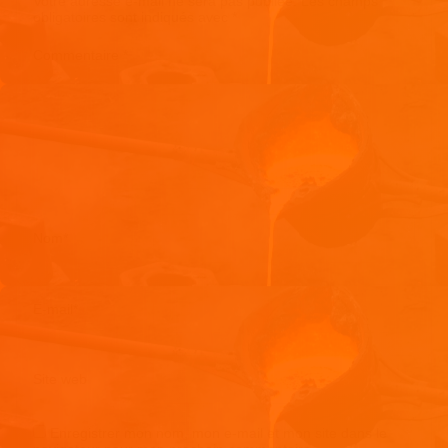
Votre adresse e-mail ne sera pas publiée.
Les champs
obligatoires sont indiqués avec
*
Commentaire
*
Nom
*
E-mail
*
Site web
Enregistrer mon nom, mon e-mail et mon site dans le