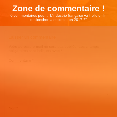
Zone de commentaire !
0 commentaires pour : "
L’industrie française va-t-elle enfin
enclencher la seconde en 2017 ?
"
Laisser un commentaire
Votre adresse e-mail ne sera pas publiée.
Les champs
obligatoires sont indiqués avec
*
Commentaire
*
Nom
*