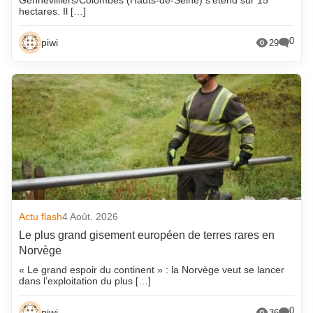
Gennevilliers/Colombes (Hauts-de-Seine) s’étend sur 15
hectares. Il […]
0
piwi
29
Actu flash
4 Août. 2026
Le plus grand gisement européen de terres rares en
Norvège
« Le grand espoir du continent » : la Norvège veut se lancer
dans l’exploitation du plus […]
0
piwi
36