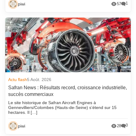
1
piwi
57
Actu flash
5 Août. 2026
Safran News : Résultats record, croissance industrielle,
succès commerciaux
Le site historique de Safran Aircraft Engines à
Gennevilliers/Colombes (Hauts-de-Seine) s’étend sur 15
hectares. Il […]
0
piwi
28