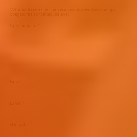
Votre adresse e-mail ne sera pas publiée.
Les champs
obligatoires sont indiqués avec
*
Commentaire
*
Nom
*
E-mail
*
Site web