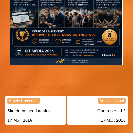
Continuer votre lecture !
Navigation
Article Précédent
Article suivant
de
Site du musée Laguiole
Que reste-t-il ?
l’article
17 Mar, 2016
17 Mar, 2016