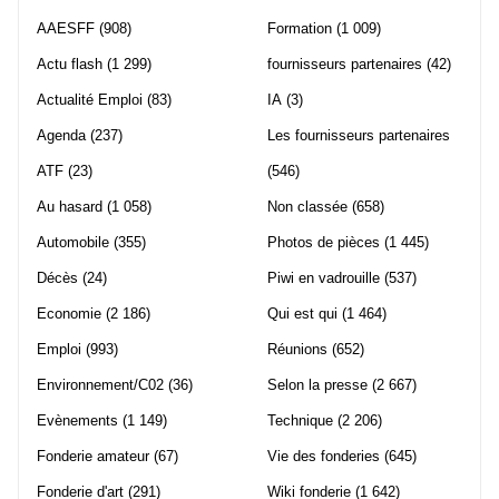
AAESFF
(908)
Formation
(1 009)
Actu flash
(1 299)
fournisseurs partenaires
(42)
Actualité Emploi
(83)
IA
(3)
Agenda
(237)
Les fournisseurs partenaires
ATF
(23)
(546)
Au hasard
(1 058)
Non classée
(658)
Automobile
(355)
Photos de pièces
(1 445)
Décès
(24)
Piwi en vadrouille
(537)
Economie
(2 186)
Qui est qui
(1 464)
Emploi
(993)
Réunions
(652)
Environnement/C02
(36)
Selon la presse
(2 667)
Evènements
(1 149)
Technique
(2 206)
Fonderie amateur
(67)
Vie des fonderies
(645)
Fonderie d'art
(291)
Wiki fonderie
(1 642)