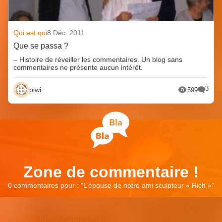
Qui est qui
8 Déc. 2011
Que se passa ?
– Histoire de réveiller les commentaires. Un blog sans
commentaires ne présente aucun intérêt.
3
piwi
599
Zone de commentaire !
0 commentaires pour : "
L’épouse de notre ami sculpteur « Rich »
"
Laisser un commentaire