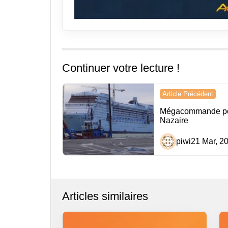
Continuer votre lecture !
Navigation
Article Précédent
de
Mégacommande pou
Nazaire
l’article
piwi
21 Mar, 2
Articles similaires