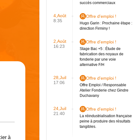
succès commerciaux
4,Août
Offre d'emploi !
8:35
Hugo Garin : Prochaine étape :
direction Firminy !
2,Août
Offre d'emploi !
16:23
Stage Bac +5 : Étude de
fabrication des noyaux de
fonderie par une voie
alternative F/H
28,Juil
Offre d'emploi !
17:06
Offre Emploi / Responsable
Atelier Fonderie chez Gindre
Duchavany
24,Juil
Offre d'emploi !
21:40
La réindustrialisation française
peine à produire des résultats
tangibles.
cier à