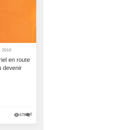
. 2010
riel en route
 devenir
0
678