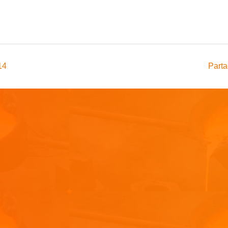
14
Parta