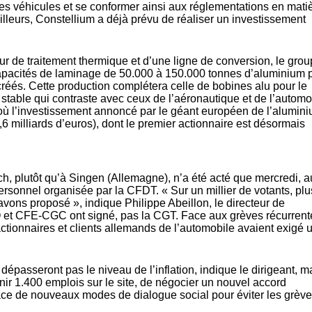
des véhicules et se conformer ainsi aux réglementations en mati
lleurs, Constellium a déjà prévu de réaliser un investissement
our de traitement thermique et d’une ligne de conversion, le gro
pacités de laminage de 50.000 à 150.000 tonnes d’aluminium p
réés. Cette production complétera celle de bobines alu pour le
table qui contraste avec ceux de l’aéronautique et de l’automo
où l’investissement annoncé par le géant européen de l’alumin
 3,6 milliards d’euros), dont le premier actionnaire est désormais
ch, plutôt qu’à Singen (Allemagne), n’a été acté que mercredi, a
rsonnel organisée par la CFDT. « Sur un millier de votants, plu
vons proposé », indique Philippe Abeillon, le directeur de
FO et CFE-CGC ont signé, pas la CGT. Face aux grèves récurrent
ctionnaires et clients allemands de l’automobile avaient exigé 
passeront pas le niveau de l’inflation, indique le dirigeant, m
enir 1.400 emplois sur le site, de négocier un nouvel accord
ace de nouveaux modes de dialogue social pour éviter les grèv