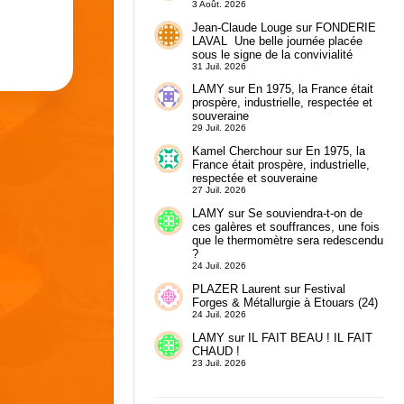
3 Août. 2026
Jean-Claude Louge
sur
FONDERIE
LAVAL Une belle journée placée
sous le signe de la convivialité
31 Juil. 2026
LAMY
sur
En 1975, la France était
prospère, industrielle, respectée et
souveraine
29 Juil. 2026
Kamel Cherchour
sur
En 1975, la
France était prospère, industrielle,
respectée et souveraine
27 Juil. 2026
LAMY
sur
Se souviendra-t-on de
ces galères et souffrances, une fois
que le thermomètre sera redescendu
?
24 Juil. 2026
PLAZER Laurent
sur
Festival
Forges & Métallurgie à Etouars (24)
24 Juil. 2026
LAMY
sur
IL FAIT BEAU ! IL FAIT
CHAUD !
23 Juil. 2026