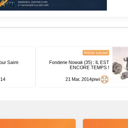
Article suivant
r Saint-
Fonderie Nowak (35) : IL EST
ENCORE TEMPS !
014
21 Mar, 2014
piwi