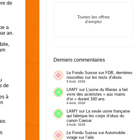
ère de
Toutes les offres
d'emploi
upe a
ar an.
bile,
ium
Derniers commentaires
Le Fondu Suisse
sur
FDB, dernières
nouvelles sur les tests d’obuts
u
5 Août. 2026
s de
LAMY
sur
L’usine du Marais a fait
vivre des aciéristes « aux mains
es à
d’or » durant 160 ans.
un
4 Août. 2026
LAMY
sur
La seule usine française
qui fabrique les corps d’obus du
canon Caesar.
ais
4 Août. 2026
es
Le Fondu Suisse
sur
Automobile :
virage sur l’aile.