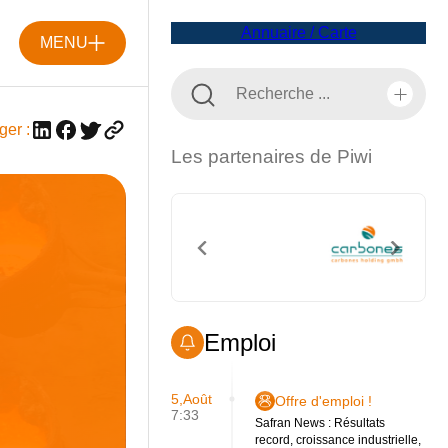
Annuaire / Carte
MENU
ger :
Les partenaires de Piwi
Emploi
5,Août
Offre d'emploi !
7:33
Safran News : Résultats
record, croissance industrielle,