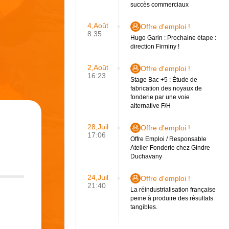
succès commerciaux
4,Août
Offre d'emploi !
8:35
Hugo Garin : Prochaine étape :
direction Firminy !
2,Août
Offre d'emploi !
16:23
Stage Bac +5 : Étude de
fabrication des noyaux de
fonderie par une voie
alternative F/H
28,Juil
Offre d'emploi !
17:06
Offre Emploi / Responsable
Atelier Fonderie chez Gindre
Duchavany
24,Juil
Offre d'emploi !
21:40
La réindustrialisation française
peine à produire des résultats
tangibles.