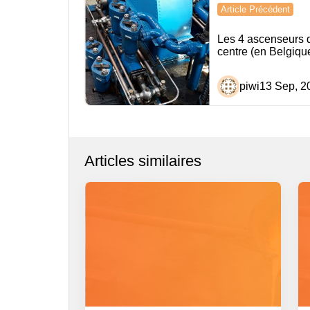
Navigation
Article Précédent
de
Les 4 ascenseurs 
l’article
centre (en Belgiqu
piwi
13 Sep, 2
Articles similaires