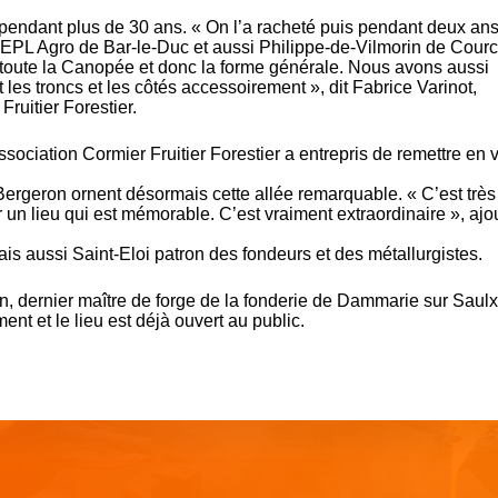
e pendant plus de 30 ans. « On l’a racheté puis pendant deux an
e EPL Agro de Bar-le-Duc et aussi Philippe-de-Vilmorin de Courc
toute la Canopée et donc la forme générale. Nous avons aussi
it les troncs et les côtés accessoirement », dit Fabrice Varinot,
ruitier Forestier.
association Cormier Fruitier Forestier a entrepris de remettre en 
ergeron ornent désormais cette allée remarquable. « C’est très
sur un lieu qui est mémorable. C’est vraiment extraordinaire », ajo
is aussi Saint-Eloi patron des fondeurs et des métallurgistes.
in, dernier maître de forge de la fonderie de Dammarie sur Saul
nt et le lieu est déjà ouvert au public.