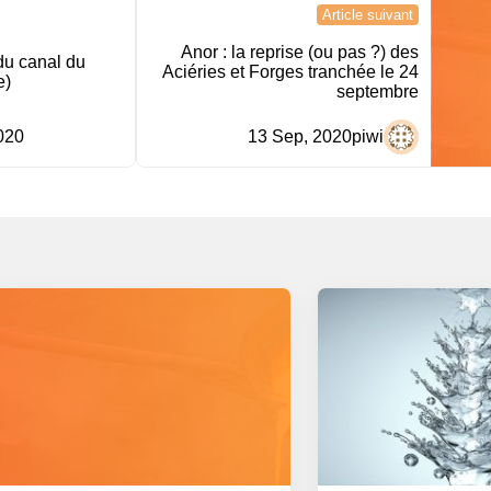
Article suivant
Anor : la reprise (ou pas ?) des
du canal du
Aciéries et Forges tranchée le 24
e)
septembre
020
13 Sep, 2020
piwi