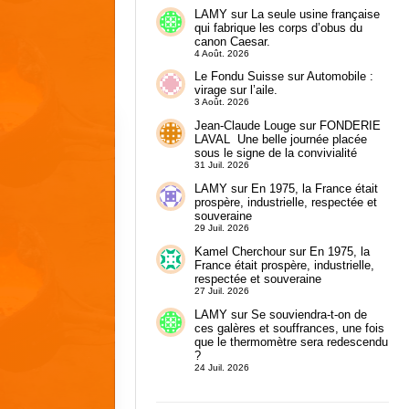
LAMY
sur
La seule usine française
qui fabrique les corps d’obus du
canon Caesar.
4 Août. 2026
Le Fondu Suisse
sur
Automobile :
virage sur l’aile.
3 Août. 2026
Jean-Claude Louge
sur
FONDERIE
LAVAL Une belle journée placée
sous le signe de la convivialité
31 Juil. 2026
LAMY
sur
En 1975, la France était
prospère, industrielle, respectée et
souveraine
29 Juil. 2026
Kamel Cherchour
sur
En 1975, la
France était prospère, industrielle,
respectée et souveraine
27 Juil. 2026
LAMY
sur
Se souviendra-t-on de
ces galères et souffrances, une fois
que le thermomètre sera redescendu
?
24 Juil. 2026