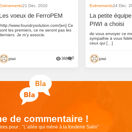
Evènements
21 Déc. 2010
Evènements
24 Déc. 2
Les voeux de FerroPEM
La petite équipe
PIWI a choisi
|http://www.foundrysolution.com/|en] Ce
sont les premiers, ce ne seront pas les
de vous envoyer ce m
derniers. Je m’y associe.
sympathie à vous fidèle
ceux qui […]
0
piwi
piwi
388
e de commentaire !
es pour : "
L’allée qui mène à la fonderie Salin
"