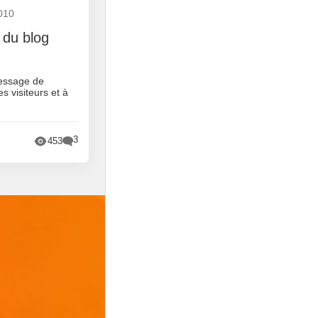
010
 du blog
essage de
s visiteurs et à
3
453