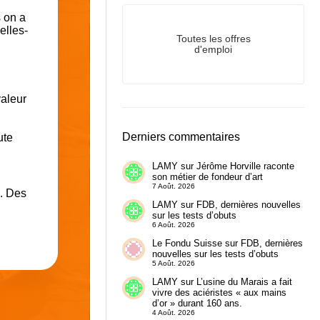
s on a
elles-
Toutes les offres
d'emploi
valeur
Derniers commentaires
ute
LAMY
sur
Jérôme Horville raconte
son métier de fondeur d’art
7 Août. 2026
x. Des
LAMY
sur
FDB, dernières nouvelles
sur les tests d’obuts
6 Août. 2026
Le Fondu Suisse
sur
FDB, dernières
nouvelles sur les tests d’obuts
5 Août. 2026
LAMY
sur
L’usine du Marais a fait
vivre des aciéristes « aux mains
d’or » durant 160 ans.
4 Août. 2026