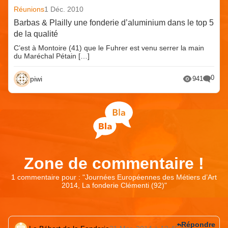
Réunions
1 Déc. 2010
Barbas & Plailly une fonderie d’aluminium dans le top 5
de la qualité
C’est à Montoire (41) que le Fuhrer est venu serrer la main
du Maréchal Pétain […]
0
piwi
941
Zone de commentaire !
1 commentaire pour : "
Journées Européennes des Métiers d’Art
2014, La fonderie Clémenti (92)
"
Répondre