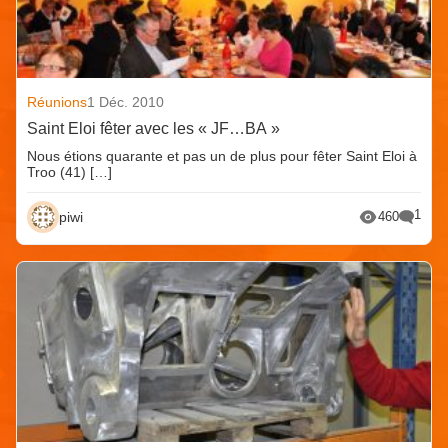
Réunions
1 Déc. 2010
Saint Eloi fêter avec les « JF…BA »
Nous étions quarante et pas un de plus pour fêter Saint Eloi à
Troo (41) […]
1
piwi
460