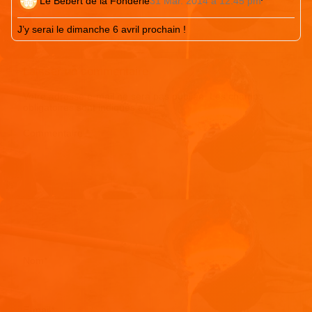
Le Bébert de la Fonderie
31 Mar. 2014 à 12:45 pm
J’y serai le dimanche 6 avril prochain !
Laisser un commentaire
Votre adresse e-mail ne sera pas publiée.
Les champs
obligatoires sont indiqués avec
*
Commentaire
*
Nom
*
E-mail
*