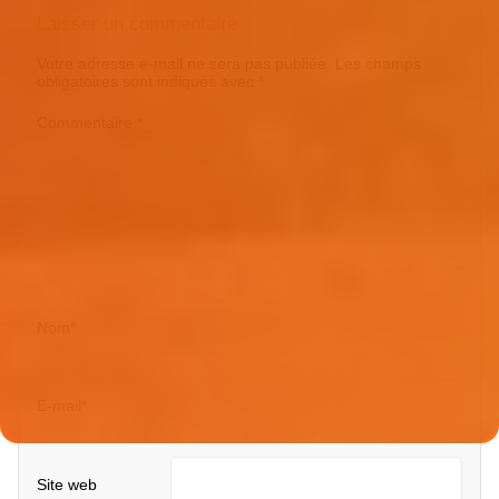
Laisser un commentaire
Votre adresse e-mail ne sera pas publiée.
Les champs
obligatoires sont indiqués avec
*
Commentaire
*
Nom
*
E-mail
*
Site web