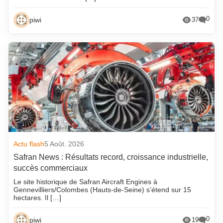
0
piwi
37
Actu flash
5 Août. 2026
Safran News : Résultats record, croissance industrielle,
succès commerciaux
Le site historique de Safran Aircraft Engines à
Gennevilliers/Colombes (Hauts-de-Seine) s’étend sur 15
hectares. Il […]
0
piwi
19