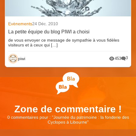
Evènements
24 Déc. 2010
La petite équipe du blog PIWI a choisi
de vous envoyer ce message de sympathie à vous fidèles
visiteurs et à ceux qui […]
3
piwi
453
Zone de commentaire !
0 commentaires pour : "
Journée du patrimoine : la fonderie des
Cyclopes à Libourne
"