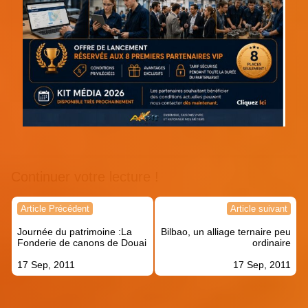
Continuer votre lecture !
Navigation
Article Précédent
Article suivant
de
Journée du patrimoine :La
Bilbao, un alliage ternaire peu
l’article
Fonderie de canons de Douai
ordinaire
17 Sep, 2011
17 Sep, 2011