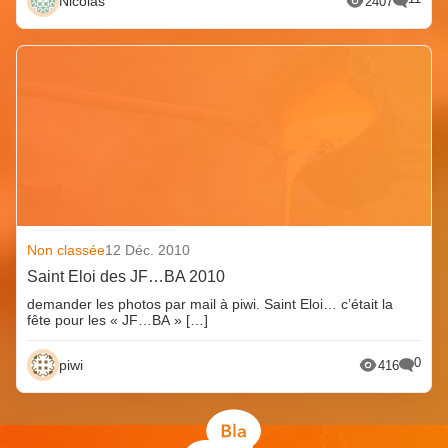
Nicolas
2407
Non classée
12 Déc. 2010
Saint Eloi des JF…BA 2010
demander les photos par mail à piwi. Saint Eloi… c’était la
fête pour les « JF…BA » […]
0
piwi
416