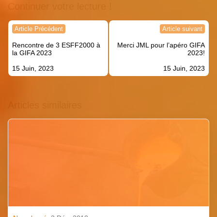
Continuer votre lecture !
Navigation
Article Précédent
Article suivant
de
Rencontre de 3 ESFF2000 à
Merci JML pour l’apéro GIFA
l’article
la GIFA 2023
2023!
15 Juin, 2023
15 Juin, 2023
Articles similaires