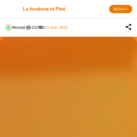
Skip
to
La fonderie et Piwi
MENU
content
Mourad
222
0
15 Juin, 2023