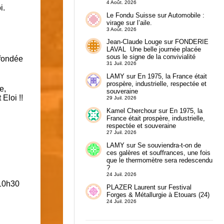
4 Août. 2026
i.
Le Fondu Suisse
sur
Automobile :
virage sur l’aile.
3 Août. 2026
Jean-Claude Louge
sur
FONDERIE
LAVAL Une belle journée placée
sous le signe de la convivialité
fondée
31 Juil. 2026
LAMY
sur
En 1975, la France était
prospère, industrielle, respectée et
e,
souveraine
Eloi !!
29 Juil. 2026
Kamel Cherchour
sur
En 1975, la
France était prospère, industrielle,
respectée et souveraine
27 Juil. 2026
LAMY
sur
Se souviendra-t-on de
ces galères et souffrances, une fois
que le thermomètre sera redescendu
?
24 Juil. 2026
 10h30
PLAZER Laurent
sur
Festival
Forges & Métallurgie à Etouars (24)
24 Juil. 2026