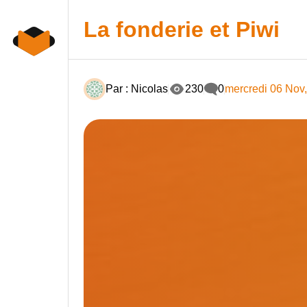
Skip
to
La fonderie et Piwi
content
Par : Nicolas
230
0
mercredi 06 Nov