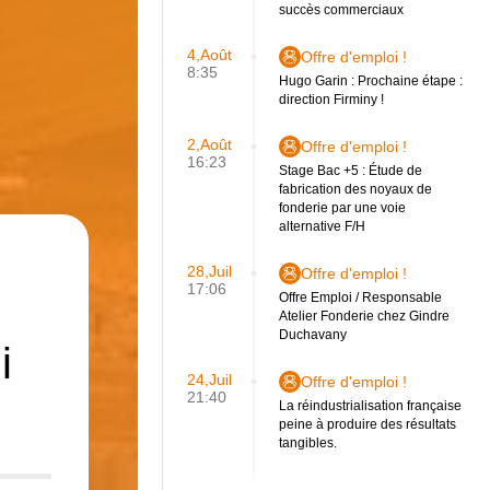
succès commerciaux
4,Août
Offre d'emploi !
8:35
Hugo Garin : Prochaine étape :
direction Firminy !
2,Août
Offre d'emploi !
16:23
Stage Bac +5 : Étude de
fabrication des noyaux de
fonderie par une voie
alternative F/H
28,Juil
Offre d'emploi !
17:06
Offre Emploi / Responsable
Atelier Fonderie chez Gindre
Duchavany
i
24,Juil
Offre d'emploi !
21:40
La réindustrialisation française
peine à produire des résultats
tangibles.