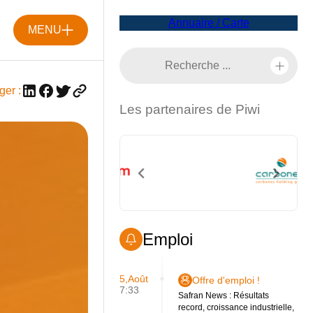
Annuaire / Carte
MENU
ger :
Les partenaires de Piwi
Emploi
5,Août
Offre d'emploi !
7:33
Safran News : Résultats
record, croissance industrielle,