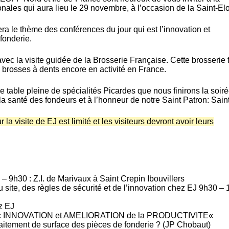
ales qui aura lieu le 29 novembre, à l’occasion de la Saint-Elo
rera le thème des conférences du jour qui est
l’innovation et
 fonderie
.
vec la visite guidée de la
Brosserie Française
. Cette brosserie
e
brosses à dents
encore en activité en France.
e table
pleine de
spécialités Picardes
que nous finirons la soiré
 la santé des
fondeurs et à l’honneur de notre Saint Patron: Saint 
la visite de EJ est limité et les visiteurs devront avoir leurs
– 9h30 : Z.I. de Marivaux à Saint Crepin Ibouvillers
u site, des règles de sécurité et de l’innovation chez EJ 9h30 –
z EJ
«
INNOVATION et AMELIORATION de la PRODUCTIVITE
«
raitement de surface des pièces de fonderie ? (JP Chobaut)