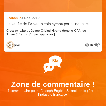
Economie
3 Déc. 2010
La vallée de l’Arve un coin sympa pour l’industire
C’est en allant déposé Orbital Hybrid dans le CFAI de
Thyes(74) que j’ai pu apprécier […]
0
piwi
450
Zone de commentaire !
1 commentaire pour : "
Joseph-Eugène Schneider, le père de
l’industrie française
"