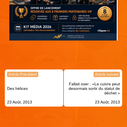
Continuer votre lecture !
Navigation
Article Précédent
Article suivant
de
Fallait oser : »Le cuivre peut
l’article
Des hélices
desormais sortir du statut de
déchet »
23 Août, 2013
23 Août, 2013
Articles similaires