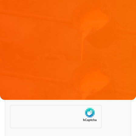
Nom
*
E-mail
*
Site web
Enregistrer mon nom, mon e-mail et mon site dans le
navigateur pour mon prochain commentaire.