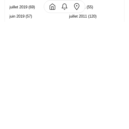
juillet 2019
(69)
août 2011
(55)
juin 2019
(57)
juillet 2011
(120)
mai 2019
(70)
juin 2011
(58)
avril 2019
(106)
mai 2011
(82)
mars 2019
(102)
avril 2011
(70)
février 2019
(95)
mars 2011
(71)
janvier 2019
(73)
février 2011
(65)
décembre 2018
(65)
janvier 2011
(82)
novembre 2018
(107)
décembre 2010
(68)
octobre 2018
(96)
Les partenaire de Piwi