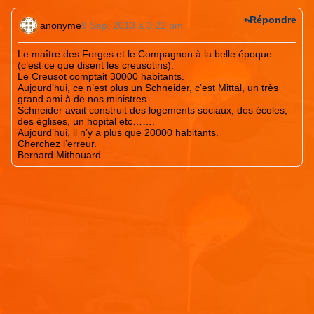
Répondre
anonyme
9 Sep. 2013 à 3:22 pm
Le maître des Forges et le Compagnon à la belle époque
(c’est ce que disent les creusotins).
Le Creusot comptait 30000 habitants.
Aujourd’hui, ce n’est plus un Schneider, c’est Mittal, un très
grand ami à de nos ministres.
Schneider avait construit des logements sociaux, des écoles,
des églises, un hopital etc…….
Aujourd’hui, il n’y a plus que 20000 habitants.
Cherchez l’erreur.
Bernard Mithouard
Laisser un commentaire
Votre adresse e-mail ne sera pas publiée.
Les champs
obligatoires sont indiqués avec
*
Commentaire
*