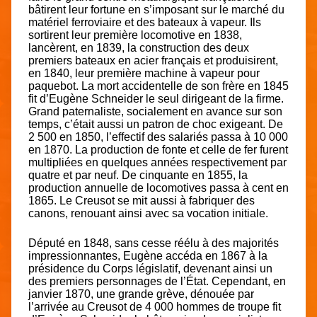
bâtirent leur fortune en s’imposant sur le marché du
matériel ferroviaire et des bateaux à vapeur. Ils
sortirent leur première locomotive en 1838,
lancèrent, en 1839, la construction des deux
premiers bateaux en acier français et produisirent,
en 1840, leur première machine à vapeur pour
paquebot. La mort accidentelle de son frère en 1845
fit d’Eugène Schneider le seul dirigeant de la firme.
Grand paternaliste, socialement en avance sur son
temps, c’était aussi un patron de choc exigeant. De
2 500 en 1850, l’effectif des salariés passa à 10 000
en 1870. La production de fonte et celle de fer furent
multipliées en quelques années respectivement par
quatre et par neuf. De cinquante en 1855, la
production annuelle de locomotives passa à cent en
1865. Le Creusot se mit aussi à fabriquer des
canons, renouant ainsi avec sa vocation initiale.
Député en 1848, sans cesse réélu à des majorités
impressionnantes, Eugène accéda en 1867 à la
présidence du Corps législatif, devenant ainsi un
des premiers personnages de l’État. Cependant, en
janvier 1870, une grande grève, dénouée par
l’arrivée au Creusot de 4 000 hommes de troupe fit