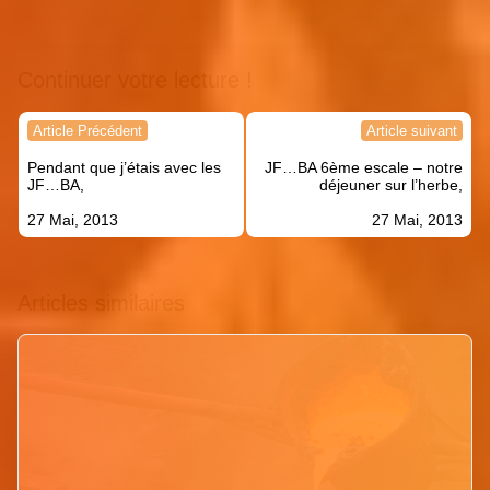
Continuer votre lecture !
Navigation
Article Précédent
Article suivant
de
Pendant que j’étais avec les
JF…BA 6ème escale – notre
l’article
JF…BA,
déjeuner sur l’herbe,
27 Mai, 2013
27 Mai, 2013
Articles similaires