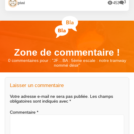
3
piwi
453
Zone de commentaire !
0 commentaires pour : "
JF…BA : 5ème escale : notre tramway
nommé désir
"
Laisser un commentaire
Votre adresse e-mail ne sera pas publiée.
Les champs
obligatoires sont indiqués avec
*
Commentaire
*