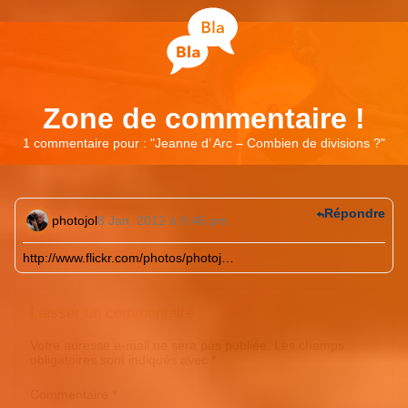
Zone de commentaire !
1 commentaire pour : "
Jeanne d’ Arc – Combien de divisions ?
"
Répondre
photojol
8 Jan. 2012 à 9:46 pm
http://www.flickr.com/photos/photoj
…
Laisser un commentaire
Votre adresse e-mail ne sera pas publiée.
Les champs
obligatoires sont indiqués avec
*
Commentaire
*