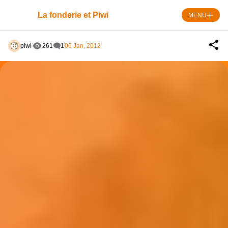
Skip
Panneau de gestion des cookies
to
La fonderie et Piwi
MENU
content
piwi
261
1
06 Jan, 2012