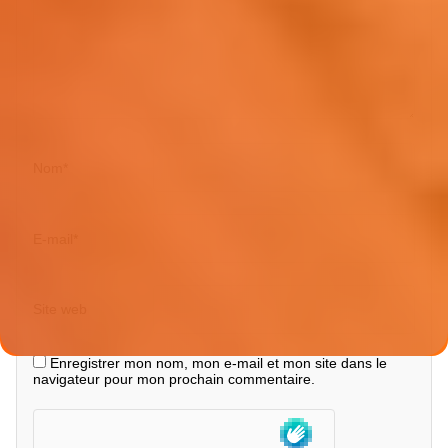
Nom
*
E-mail
*
Site web
Enregistrer mon nom, mon e-mail et mon site dans le
navigateur pour mon prochain commentaire.