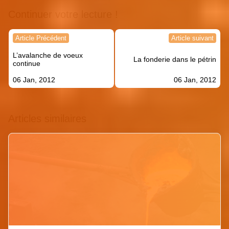
Continuer votre lecture !
Navigation
Article Précédent
Article suivant
de
L’avalanche de voeux
l’article
La fonderie dans le pétrin
continue
06 Jan, 2012
06 Jan, 2012
Articles similaires