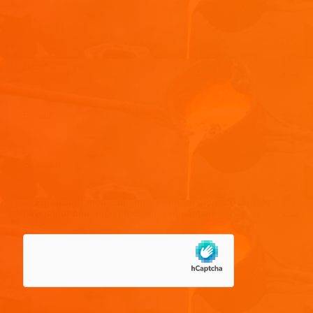
Nom
*
E-mail
*
Site web
Enregistrer mon nom, mon e-mail et mon site dans le
navigateur pour mon prochain commentaire.