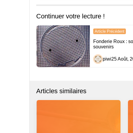
Continuer votre lecture !
Navigation
Article Précédent
de
Fonderie Roux : s
souvenirs
l’article
piwi
25 Août, 
Articles similaires