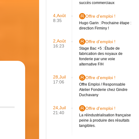
succès commerciaux
4,Août
Offre d'emploi !
8:35
Hugo Garin : Prochaine étape :
direction Firminy !
2,Août
Offre d'emploi !
16:23
Stage Bac +5 : Étude de
fabrication des noyaux de
fonderie par une voie
alternative F/H
28,Juil
Offre d'emploi !
17:06
Offre Emploi / Responsable
Atelier Fonderie chez Gindre
Duchavany
24,Juil
Offre d'emploi !
21:40
La réindustrialisation française
peine à produire des résultats
tangibles.