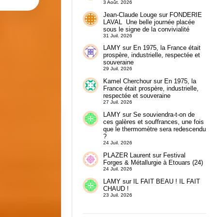
3 Août. 2026
Jean-Claude Louge
sur
FONDERIE
LAVAL Une belle journée placée
sous le signe de la convivialité
31 Juil. 2026
LAMY
sur
En 1975, la France était
prospère, industrielle, respectée et
souveraine
29 Juil. 2026
Kamel Cherchour
sur
En 1975, la
France était prospère, industrielle,
respectée et souveraine
27 Juil. 2026
LAMY
sur
Se souviendra-t-on de
ces galères et souffrances, une fois
que le thermomètre sera redescendu
?
24 Juil. 2026
PLAZER Laurent
sur
Festival
Forges & Métallurgie à Etouars (24)
24 Juil. 2026
LAMY
sur
IL FAIT BEAU ! IL FAIT
CHAUD !
23 Juil. 2026