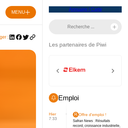
Annuaire / Carte
MENU
ger :
Les partenaires de Piwi
Emploi
Hier
Offre d'emploi !
7:33
Safran News : Résultats
record, croissance industrielle,