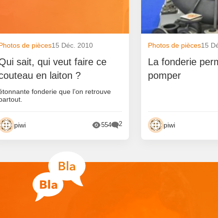
Photos de pièces
15 Déc. 2010
Photos de pièces
15 D
Qui sait, qui veut faire ce
La fonderie per
couteau en laiton ?
pomper
étonnante fonderie que l’on retrouve
partout.
2
piwi
piwi
554