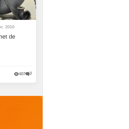
éc. 2010
met de
3
607