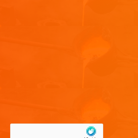
Nom
*
E-mail
*
Site web
Enregistrer mon nom, mon e-mail et mon site dans le
navigateur pour mon prochain commentaire.