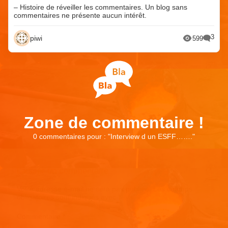
– Histoire de réveiller les commentaires. Un blog sans
commentaires ne présente aucun intérêt.
3
piwi
599
Zone de commentaire !
0 commentaires pour : "
Interview d un ESFF…….
"
Laisser un commentaire
Votre adresse e-mail ne sera pas publiée.
Les champs
obligatoires sont indiqués avec
*
Commentaire
*