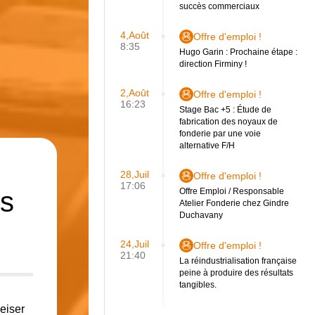
succès commerciaux
4,Août
Offre d'emploi !
8:35
Hugo Garin : Prochaine étape :
direction Firminy !
2,Août
Offre d'emploi !
16:23
Stage Bac +5 : Étude de
fabrication des noyaux de
fonderie par une voie
alternative F/H
28,Juil
Offre d'emploi !
17:06
es
Offre Emploi / Responsable
Atelier Fonderie chez Gindre
Duchavany
24,Juil
Offre d'emploi !
21:40
La réindustrialisation française
peine à produire des résultats
tangibles.
Zeiser