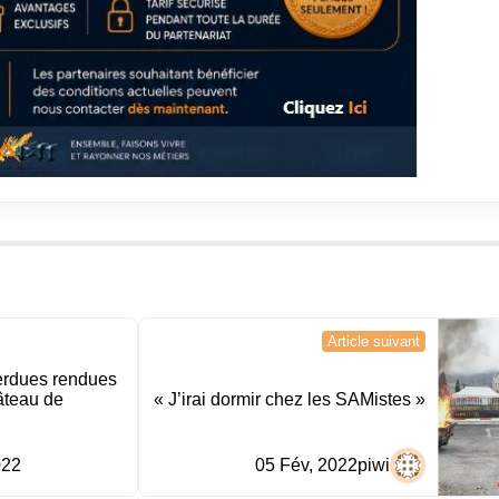
Article suivant
erdues rendues
âteau de
« J’irai dormir chez les SAMistes »
022
05 Fév, 2022
piwi