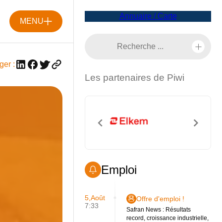
Annuaire / Carte
MENU
ger :
Les partenaires de Piwi
Emploi
5,Août
Offre d'emploi !
7:33
Safran News : Résultats
record, croissance industrielle,