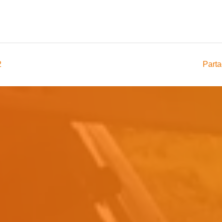
2
Parta