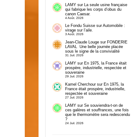
LAMY
sur
La seule usine française
qui fabrique les corps d’obus du
canon Caesar.
4 Août. 2026
Le Fondu Suisse
sur
Automobile :
virage sur l’aile.
3 Août. 2026
Jean-Claude Louge
sur
FONDERIE
LAVAL Une belle journée placée
sous le signe de la convivialité
31 Juil. 2026
LAMY
sur
En 1975, la France était
prospère, industrielle, respectée et
souveraine
29 Juil. 2026
Kamel Cherchour
sur
En 1975, la
France était prospère, industrielle,
respectée et souveraine
27 Juil. 2026
LAMY
sur
Se souviendra-t-on de
ces galères et souffrances, une fois
que le thermomètre sera redescendu
?
24 Juil. 2026