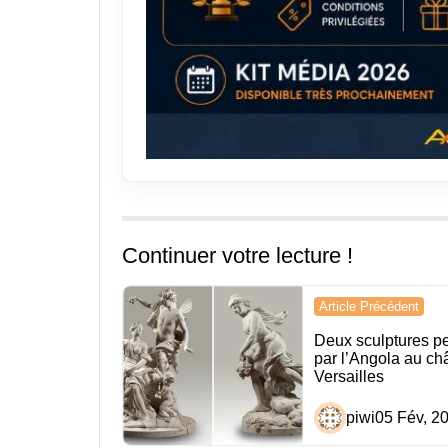
Continuer votre lecture !
Navigation
Article Précédent
de
Deux sculptures p
par l’Angola au ch
l’article
Versailles
piwi
05 Fév, 2