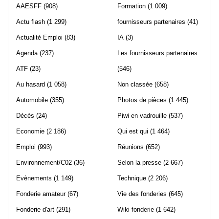
AAESFF
(908)
Formation
(1 009)
Actu flash
(1 299)
fournisseurs partenaires
(41)
Actualité Emploi
(83)
IA
(3)
Agenda
(237)
Les fournisseurs partenaires
ATF
(23)
(546)
Au hasard
(1 058)
Non classée
(658)
Automobile
(355)
Photos de pièces
(1 445)
Décès
(24)
Piwi en vadrouille
(537)
Economie
(2 186)
Qui est qui
(1 464)
Emploi
(993)
Réunions
(652)
Environnement/C02
(36)
Selon la presse
(2 667)
Evènements
(1 149)
Technique
(2 206)
Fonderie amateur
(67)
Vie des fonderies
(645)
Fonderie d'art
(291)
Wiki fonderie
(1 642)