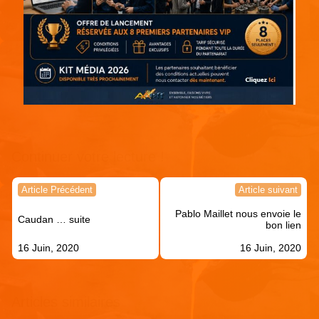
Continuer votre lecture !
Navigation
Article Précédent
Article suivant
de
Pablo Maillet nous envoie le
l’article
Caudan … suite
bon lien
16 Juin, 2020
16 Juin, 2020
Articles similaires