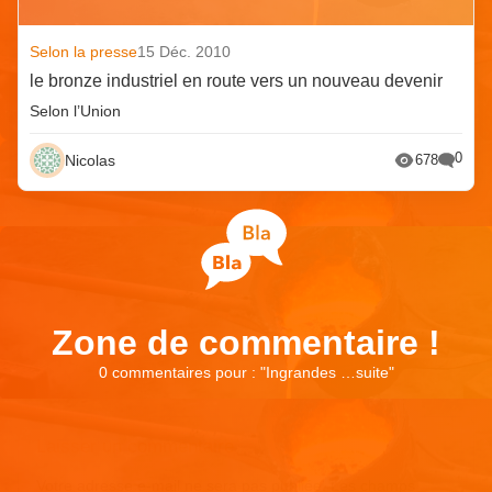
Selon la presse
15 Déc. 2010
le bronze industriel en route vers un nouveau devenir
Selon l’Union
0
Nicolas
678
Zone de commentaire !
0 commentaires pour : "
Ingrandes …suite
"
Laisser un commentaire
Votre adresse e-mail ne sera pas publiée.
Les champs