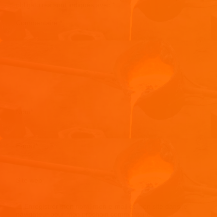
obligatoires sont indiqués avec
*
Commentaire
*
Nom
*
E-mail
*
Site web
Enregistrer mon nom, mon e-mail et mon site dans le
navigateur pour mon prochain commentaire.