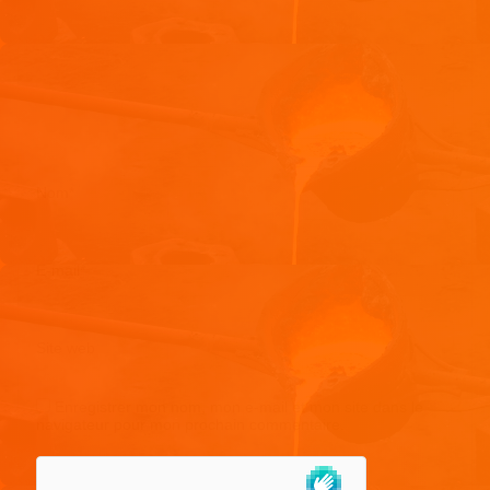
Nom
*
E-mail
*
Site web
Enregistrer mon nom, mon e-mail et mon site dans le
navigateur pour mon prochain commentaire.