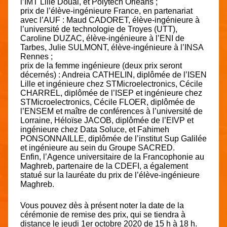
l’IMT Lille Douai, et Polytech Orléans ;
prix de l’élève-ingénieure France, en partenariat
avec l’AUF : Maud CADORET, élève-ingénieure à
l’université de technologie de Troyes (UTT),
Caroline DUZAC, élève-ingénieure à l’ENI de
Tarbes, Julie SULMONT, élève-ingénieure à l’INSA
Rennes ;
prix de la femme ingénieure (deux prix seront
décernés) : Andreia CATHELIN, diplômée de l’ISEN
Lille et ingénieure chez STMicroelectronics, Cécile
CHARREL, diplômée de l’ISEP et ingénieure chez
STMicroelectronics, Cécile FLOER, diplômée de
l’ENSEM et maître de conférences à l’université de
Lorraine, Héloïse JACOB, diplômée de l’EIVP et
ingénieure chez Data Soluce, et Fahimeh
PONSONNAILLE, diplômée de l’institut Sup Galilée
et ingénieure au sein du Groupe SACRED.
Enfin, l’Agence universitaire de la Francophonie au
Maghreb, partenaire de la CDEFI, a également
statué sur la lauréate du prix de l’élève-ingénieure
Maghreb.
Vous pouvez dès à présent noter la date de la
cérémonie de remise des prix, qui se tiendra à
distance le jeudi 1er octobre 2020 de 15 h à 18 h.