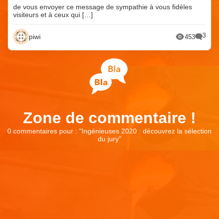
de vous envoyer ce message de sympathie à vous fidèles
visiteurs et à ceux qui […]
3
piwi
453
Zone de commentaire !
0 commentaires pour : "
Ingénieuses 2020 : découvrez la sélection
du jury
"
Laisser un commentaire
Votre adresse e-mail ne sera pas publiée.
Les champs
obligatoires sont indiqués avec
*
Commentaire
*