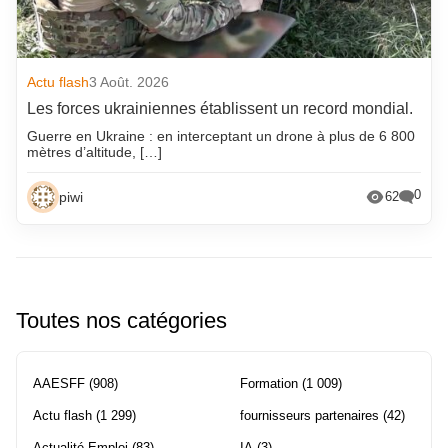
Actu flash
3 Août. 2026
Les forces ukrainiennes établissent un record mondial.
Guerre en Ukraine : en interceptant un drone à plus de 6 800
mètres d’altitude, […]
0
piwi
62
Toutes nos catégories
AAESFF
(908)
Formation
(1 009)
Actu flash
(1 299)
fournisseurs partenaires
(42)
Actualité Emploi
(83)
IA
(3)